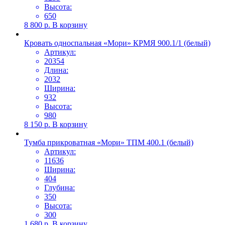
Высота:
650
8 800
р.
В корзину
Кровать односпальная «Мори» КРМЯ 900.1/1 (белый)
Артикул:
20354
Длина:
2032
Ширина:
932
Высота:
980
8 150
р.
В корзину
Тумба прикроватная «Мори» ТПМ 400.1 (белый)
Артикул:
11636
Ширина:
404
Глубина:
350
Высота:
300
1 680
р.
В корзину