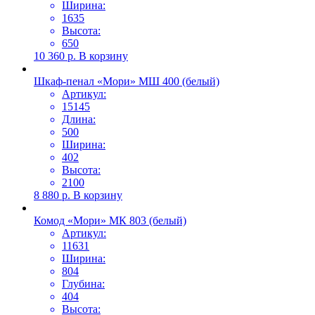
Ширина:
1635
Высота:
650
10 360
р.
В корзину
Шкаф-пенал «Мори» МШ 400 (белый)
Артикул:
15145
Длина:
500
Ширина:
402
Высота:
2100
8 880
р.
В корзину
Комод «Мори» МК 803 (белый)
Артикул:
11631
Ширина:
804
Глубина:
404
Высота: