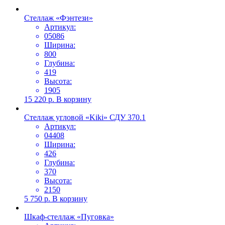
Стеллаж «Фэнтези»
Артикул:
05086
Ширина:
800
Глубина:
419
Высота:
1905
15 220
р.
В корзину
Стеллаж угловой «Kiki» СДУ 370.1
Артикул:
04408
Ширина:
426
Глубина:
370
Высота:
2150
5 750
р.
В корзину
Шкаф-стеллаж «Пуговка»