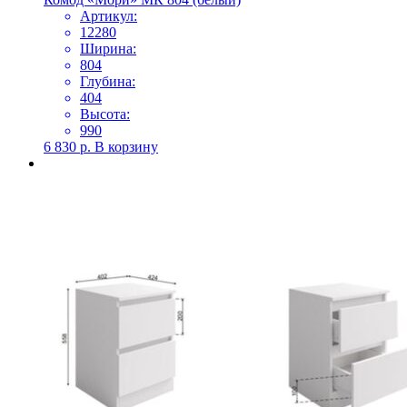
Артикул:
12280
Ширина:
804
Глубина:
404
Высота:
990
6 830
р.
В корзину