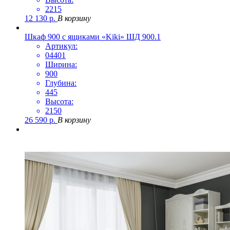
2215
12 130
р.
В корзину
Шкаф 900 с ящиками «Kiki» ШД 900.1
Артикул:
04401
Ширина:
900
Глубина:
445
Высота:
2150
26 590
р.
В корзину