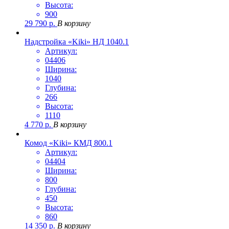
Высота:
900
29 790
р.
В корзину
Надстройка «Kiki» НД 1040.1
Артикул:
04406
Ширина:
1040
Глубина:
266
Высота:
1110
4 770
р.
В корзину
Комод «Kiki» КМД 800.1
Артикул:
04404
Ширина:
800
Глубина:
450
Высота:
860
14 350
р.
В корзину