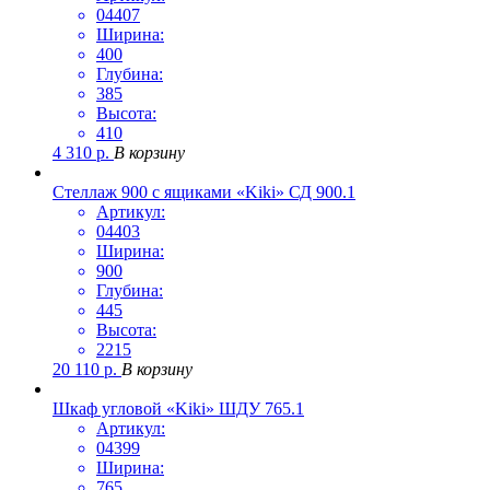
04407
Ширина:
400
Глубина:
385
Высота:
410
4 310
р.
В корзину
Стеллаж 900 с ящиками «Kiki» СД 900.1
Артикул:
04403
Ширина:
900
Глубина:
445
Высота:
2215
20 110
р.
В корзину
Шкаф угловой «Kiki» ШДУ 765.1
Артикул:
04399
Ширина:
765