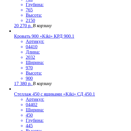
Глубина:
765
Высота:
2150
20 270
р.
В корзину
Кровать 900 «Kiki» КРД 900.1
Артикул:
04410
Длина:
2032
Ширина:
970
Высота:
900
17 380
р.
В корзину
Стеллаж 450 с ящиками «Kiki» СД 450.1
Артикул:
04402
Ширина:
450
Глубина:
445
Высота: