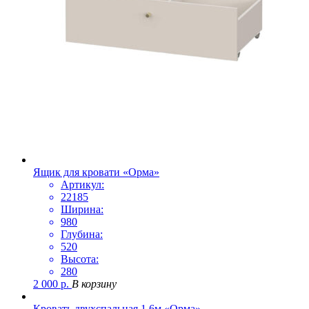
Ящик для кровати «Орма»
Артикул:
22185
Ширина:
980
Глубина:
520
Высота:
280
2 000
р.
В корзину
Кровать двухспальная 1,6м «Орма»