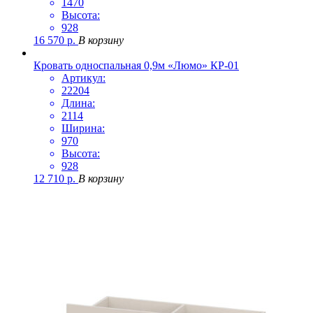
1470
Высота:
928
16 570
р.
В корзину
Кровать односпальная 0,9м «Люмо» КР-01
Артикул:
22204
Длина:
2114
Ширина:
970
Высота:
928
12 710
р.
В корзину