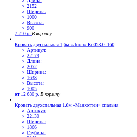
Длина:
2152
Ширина:
1000
Высота:
900
7 210
р.
В корзину
Кровать двуспальная 1,6м «Лион» Кр053.0_160
Артикул:
22179
Длина:
2052
Ширина:
1638
Высота:
1005
от
12 680
р.
В корзину
Кровать двухспальная 1,8м «Манхэттен» спальня
Артикул:
22130
Ширина:
1866
Глубина: