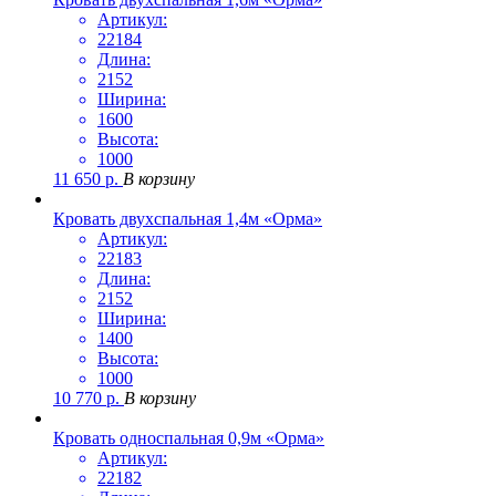
Артикул:
22184
Длина:
2152
Ширина:
1600
Высота:
1000
11 650
р.
В корзину
Кровать двухспальная 1,4м «Орма»
Артикул:
22183
Длина:
2152
Ширина:
1400
Высота:
1000
10 770
р.
В корзину
Кровать односпальная 0,9м «Орма»
Артикул:
22182