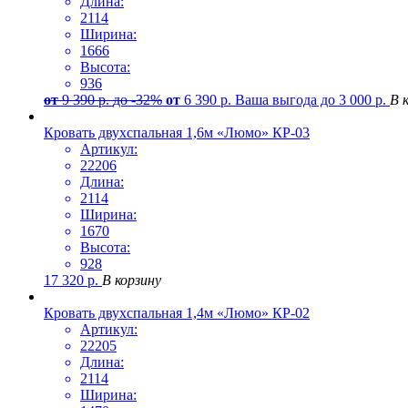
Длина:
2114
Ширина:
1666
Высота:
936
от
9 390
р.
до -32%
от
6 390
р.
Ваша выгода до
3 000
р.
В 
Кровать двухспальная 1,6м «Люмо» КР-03
Артикул:
22206
Длина:
2114
Ширина:
1670
Высота:
928
17 320
р.
В корзину
Кровать двухспальная 1,4м «Люмо» КР-02
Артикул:
22205
Длина:
2114
Ширина: