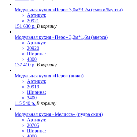
Модульная кухня «Перо» 3,0м*3,2м (смоки/баунти)
Артикул:
20921
151 630
р.
В корзину
Модульная кухня «Перо» 3,2м*1,6м (аверса)
Артикул:
20920
Ширина:
4800
137 410
р.
В корзину
Модульная кухня «Перо» (вижн)
Артикул:
20919
Ширина:
3400
115 540
р.
В корзину
Модульная кухня «Мелисса» (пудра скин)
Артикул:
20705
Ширина:
4000