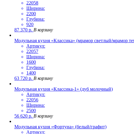
22058
Ширина:
2200
Глубина:
920
87 370
р.
В корзину
Модульная кухня «Классика» (мрамор светлый/мрамор т
Артикул:
22057
Ширина:
1600
Глубина:
1400
63 720
р.
В корзину
Модульная кухня «Классика-1» (дуб молочный)
Артикул:
22056
Ширина:
2500
56 620
р.
В корзину
Модульная кухня «Фортуна» (белый/графит)
Артикул: