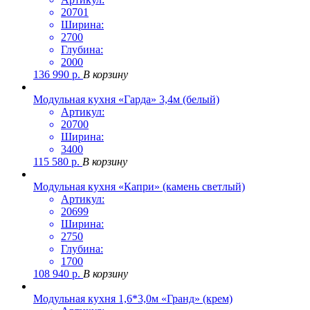
20701
Ширина:
2700
Глубина:
2000
136 990
р.
В корзину
Модульная кухня «Гарда» 3,4м (белый)
Артикул:
20700
Ширина:
3400
115 580
р.
В корзину
Модульная кухня «Капри» (камень светлый)
Артикул:
20699
Ширина:
2750
Глубина:
1700
108 940
р.
В корзину
Модульная кухня 1,6*3,0м «Гранд» (крем)