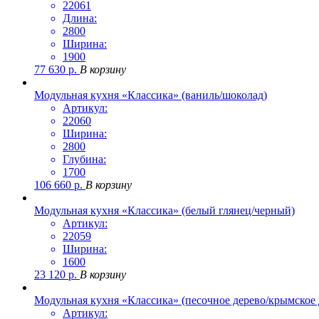
22061
Длина:
2800
Ширина:
1900
77 630
р.
В корзину
Модульная кухня «Классика» (ваниль/шоколад)
Артикул:
22060
Ширина:
2800
Глубина:
1700
106 660
р.
В корзину
Модульная кухня «Классика» (белый глянец/черный)
Артикул:
22059
Ширина:
1600
23 120
р.
В корзину
Модульная кухня «Классика» (песочное дерево/крымское 
Артикул: