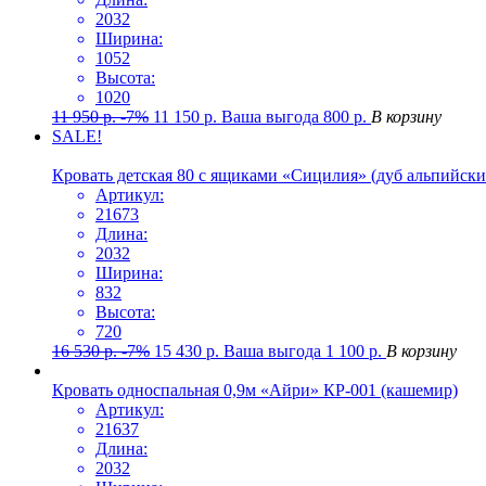
2032
Ширина:
1052
Высота:
1020
11 950
р.
-7%
11 150
р.
Ваша выгода
800
р.
В корзину
SALE!
Кровать детская 80 с ящиками «Сицилия» (дуб альпийски
Артикул:
21673
Длина:
2032
Ширина:
832
Высота:
720
16 530
р.
-7%
15 430
р.
Ваша выгода
1 100
р.
В корзину
Кровать односпальная 0,9м «Айри» КР-001 (кашемир)
Артикул:
21637
Длина:
2032