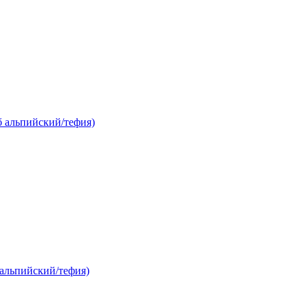
б альпийский/тефия)
 альпийский/тефия)