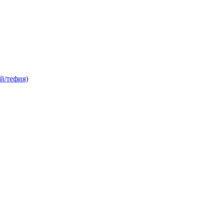
й/тефия)