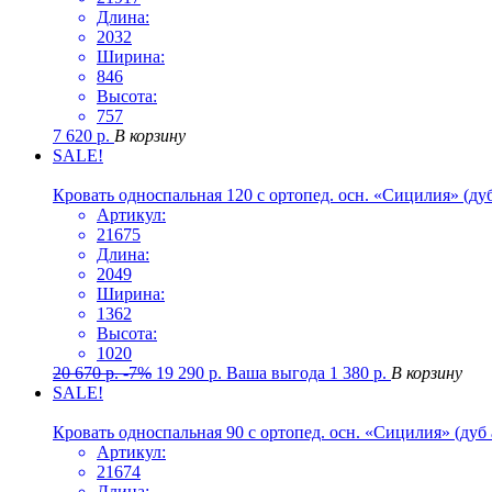
Длина:
2032
Ширина:
846
Высота:
757
7 620
р.
В корзину
SALE!
Кровать односпальная 120 с ортопед. осн. «Сицилия» (ду
Артикул:
21675
Длина:
2049
Ширина:
1362
Высота:
1020
20 670
р.
-7%
19 290
р.
Ваша выгода
1 380
р.
В корзину
SALE!
Кровать односпальная 90 с ортопед. осн. «Сицилия» (дуб
Артикул:
21674
Длина: