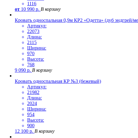
1116
от
10 990
р.
В корзину
Кровать односпальная 0,9м КР2 «Одетта» (дуб эндгрей/м
Артикул:
22073
Длина:
2115
Ширина:
970
Высота:
768
9 090
р.
В корзину
Кровать односпальная КР №3 (бежевый)
Артикул:
21982
Длина:
2024
Ширина:
954
Высота:
900
12 100
р.
В корзину