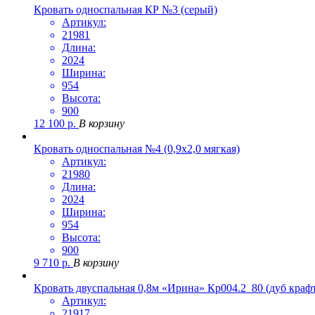
Кровать односпальная КР №3 (серый)
Артикул:
21981
Длина:
2024
Ширина:
954
Высота:
900
12 100
р.
В корзину
Кровать односпальная №4 (0,9х2,0 мягкая)
Артикул:
21980
Длина:
2024
Ширина:
954
Высота:
900
9 710
р.
В корзину
Кровать двуспальная 0,8м «Ирина» Кр004.2_80 (дуб крафт
Артикул:
21917