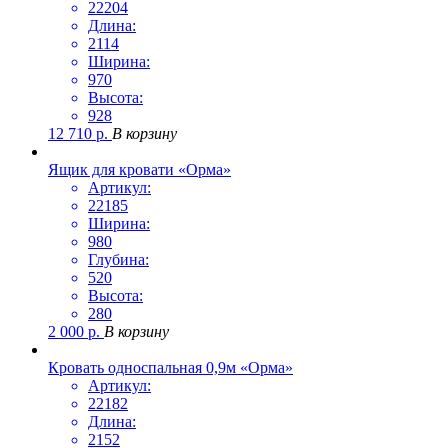
22204
Длина:
2114
Ширина:
970
Высота:
928
12 710
р.
В корзину
Ящик для кровати «Орма»
Артикул:
22185
Ширина:
980
Глубина:
520
Высота:
280
2 000
р.
В корзину
Кровать односпальная 0,9м «Орма»
Артикул:
22182
Длина:
2152