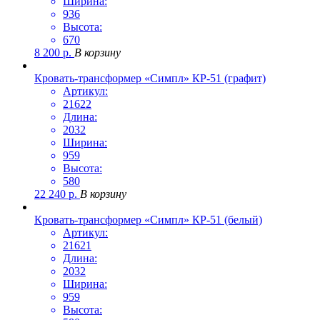
Ширина:
936
Высота:
670
8 200
р.
В корзину
Кровать-трансформер «Симпл» КР-51 (графит)
Артикул:
21622
Длина:
2032
Ширина:
959
Высота:
580
22 240
р.
В корзину
Кровать-трансформер «Симпл» КР-51 (белый)
Артикул:
21621
Длина:
2032
Ширина:
959
Высота: