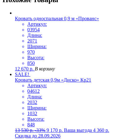
Кровать односпальная 0,9 м «Прованс»
Артикул:
03954
Длина:
2071
Ширина:
970
Высота:
850
12 670
р.
В корзину
SALE!
Кровать детская 0,9м «Диско» Кр21
Артикул:
04612
Длина:
2032
Ширина:
1032
Высота:
848
13 530
р.
-33%
9 170
р.
Ваша выгода
4 360
р.
Скидка до 28.09.2026