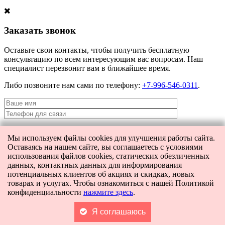
Заказать звонок
Оставьте свои контакты, чтобы получить бесплатную
консультацию по всем интересующим вас вопросам. Наш
специалист перезвонит вам в ближайшее время.
Либо позвоните нам сами по телефону:
+7-996-546-0311
.
Мы используем файлы cookies для улучшения работы сайта.
Я даю согласие на
обработку персональных данных
и согласие на
Оставаясь на нашем сайте, вы соглашаетесь с условиями
передачу этих данных третьим лицам.
использования файлов cookies, статических обезличенных
данных, контактных данных для информирования
потенциальных клиентов об акциях и скидках, новых
товарах и услугах. Чтобы ознакомиться с нашей Политикой
[contact-form-7 404 "Not Found"]
конфиденциальности
нажмите здесь
.
Главная
Каталог
Поиск
Я соглашаюсь
Корзина
0