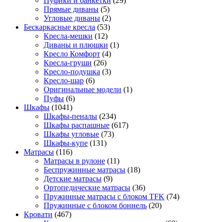
Пуфики и банкетки
(29)
Прямые диваны
(5)
Угловые диваны
(2)
Бескаркасные кресла
(53)
Кресла-мешки
(12)
Диваны и плюшки
(1)
Кресло Комфорт
(4)
Кресла-груши
(26)
Кресло-подушка
(3)
Кресло-шар
(6)
Оригинальные модели
(1)
Пуфы
(6)
Шкафы
(1041)
Шкафы-пеналы
(234)
Шкафы распашные
(617)
Шкафы угловые
(73)
Шкафы-купе
(131)
Матрасы
(116)
Матрасы в рулоне
(11)
Беспружинные матрасы
(18)
Детские матрасы
(9)
Ортопедические матрасы
(36)
Пружинные матрасы с блоком TFK
(74)
Пружинные с блоком боннель
(20)
Кровати
(467)