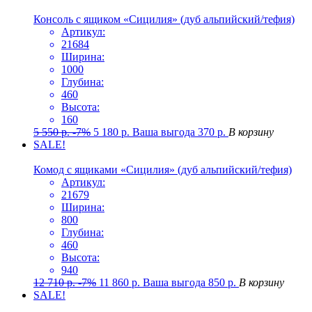
Консоль с ящиком «Сицилия» (дуб альпийский/тефия)
Артикул:
21684
Ширина:
1000
Глубина:
460
Высота:
160
5 550
р.
-7%
5 180
р.
Ваша выгода
370
р.
В корзину
SALE!
Комод с ящиками «Сицилия» (дуб альпийский/тефия)
Артикул:
21679
Ширина:
800
Глубина:
460
Высота:
940
12 710
р.
-7%
11 860
р.
Ваша выгода
850
р.
В корзину
SALE!