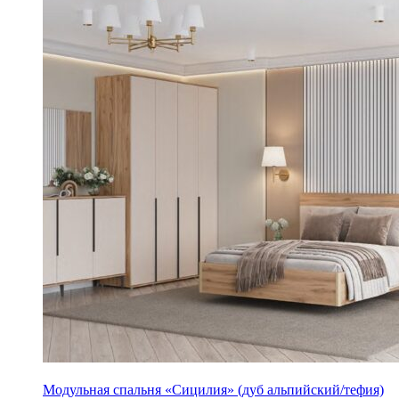
Модульная спальня «Сицилия» (дуб альпийский/тефия)