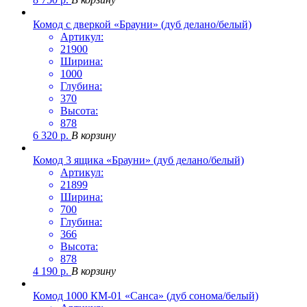
Комод с дверкой «Брауни» (дуб делано/белый)
Артикул:
21900
Ширина:
1000
Глубина:
370
Высота:
878
6 320
р.
В корзину
Комод 3 ящика «Брауни» (дуб делано/белый)
Артикул:
21899
Ширина:
700
Глубина:
366
Высота:
878
4 190
р.
В корзину
Комод 1000 КМ-01 «Санса» (дуб сонома/белый)