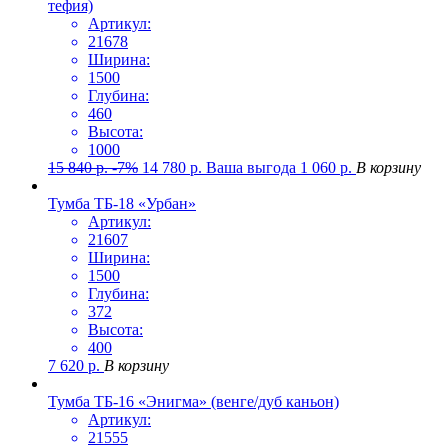
тефия)
Артикул:
21678
Ширина:
1500
Глубина:
460
Высота:
1000
15 840
р.
-7%
14 780
р.
Ваша выгода
1 060
р.
В корзину
Тумба ТБ-18 «Урбан»
Артикул:
21607
Ширина:
1500
Глубина:
372
Высота:
400
7 620
р.
В корзину
Тумба ТБ-16 «Энигма» (венге/дуб каньон)
Артикул:
21555