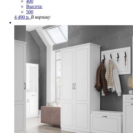
400
Высота:
500
4 490
р.
В корзину