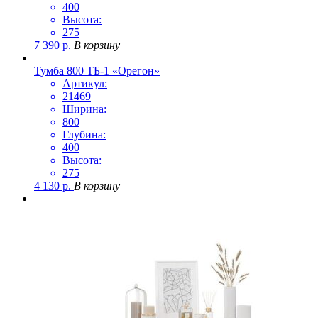
400
Высота:
275
7 390
р.
В корзину
Тумба 800 ТБ-1 «Орегон»
Артикул:
21469
Ширина:
800
Глубина:
400
Высота:
275
4 130
р.
В корзину