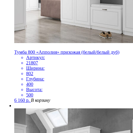
Тумба 800 «Апполия» прихожая (белый/белый дуб)
Артикул:
21807
Ширина:
802
Глубина:
400
Высота:
500
6 160
р.
В корзину