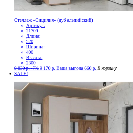
Стеллаж «Сицилия» (дуб альпийский)
Артикул:
21709
Длина:
520
Ширина:
400
Высота:
2300
9 830
р.
-7%
9 170
р.
Ваша выгода
660
р.
В корзину
SALE!