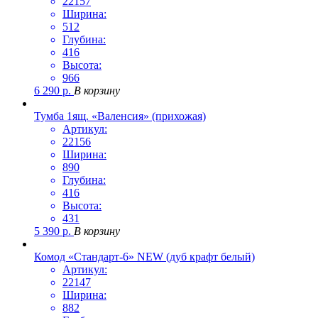
22157
Ширина:
512
Глубина:
416
Высота:
966
6 290
р.
В корзину
Тумба 1ящ. «Валенсия» (прихожая)
Артикул:
22156
Ширина:
890
Глубина:
416
Высота:
431
5 390
р.
В корзину
Комод «Стандарт-6» NEW (дуб крафт белый)
Артикул:
22147
Ширина:
882