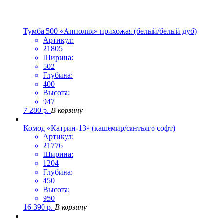
Тумба 500 «Апполия» прихожая (белый/белый дуб)
Артикул:
21805
Ширина:
502
Глубина:
400
Высота:
947
7 280
р.
В корзину
Комод «Катрин-13» (кашемир/сантьяго софт)
Артикул:
21776
Ширина:
1204
Глубина:
450
Высота:
950
16 390
р.
В корзину