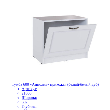
Тумба 600 «Апполия» прихожая (белый/белый дуб)
Артикул:
21806
Ширина:
602
Глубина: