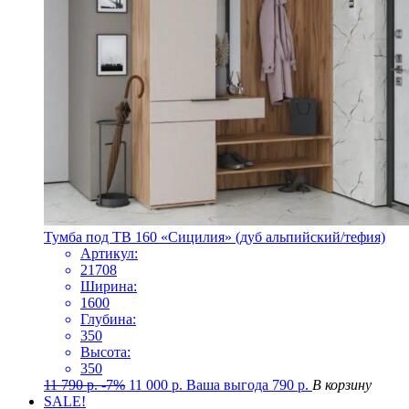
Тумба под ТВ 160 «Сицилия» (дуб альпийский/тефия)
Артикул:
21708
Ширина:
1600
Глубина:
350
Высота:
350
11 790
р.
-7%
11 000
р.
Ваша выгода
790
р.
В корзину
SALE!