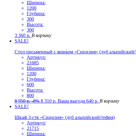
Ширина:
1200
Глубина:
300
Высота:
300
3 360
р.
В корзину
SALE!
Стол письменный с ящиком «Сицилия» (дуб альпийский/
Артикул:
21685
Ширина:
1200
Глубина:
600
Высота:
800
8 950
р.
-8%
8 310
р.
Ваша выгода
640
р.
В корзину
SALE!
Шкаф 3-ств «Сицилия» (дуб альпийский/тефия)
Артикул:
21715
Ширина: