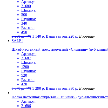
Артикул:
21680
Ширина:
500
Глубина:
340
Высота:
450
3 360
р.
-7%
3 140
р.
Ваша выгода
220
р.
В корзину
SALE!
Шкаф настенный трехстворчатый «Сицилия» (дуб альпий
Артикул:
21687
Ширина:
1200
Глубина:
520
Высота:
420
5 670
р.
-7%
5 290
р.
Ваша выгода
380
р.
В корзину
Полка настенная открытая «Сицилия» (дуб альпийский/т
Артикул:
21686