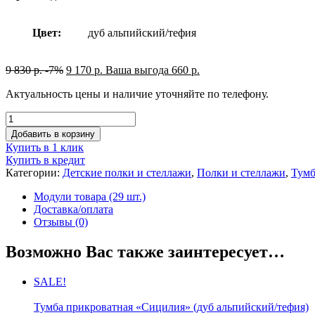
Цвет:
дуб альпийский/тефия
9 830
р.
-7%
9 170
р.
Ваша выгода
660
р.
Актуальность цены и наличие уточняйте по телефону.
Добавить в корзину
Купить в 1 клик
Купить в кредит
Категории:
Детские полки и стеллажи
,
Полки и стеллажи
,
Тумб
Модули товара (29 шт.)
Доставка/оплата
Отзывы (0)
Возможно Вас также заинтересует…
SALE!
Тумба прикроватная «Сицилия» (дуб альпийский/тефия)