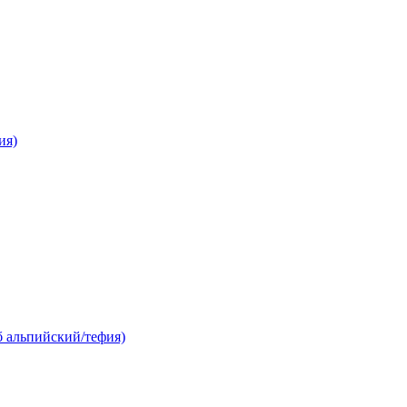
ия)
б альпийский/тефия)