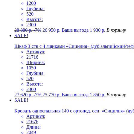
1200
Глубина:
520
Высота:
2300
28 880
р.
-7%
26 950
р.
Ваша выгода
1 930
р.
В корзину
SALE!
Шкаф 3-ств с 4 ящиками «Сицилия» (дуб альпийский/теф
Артикул:
21716
Ширина:
1050
Глубина:
520
Высота:
2300
27 620
р.
-7%
25 770
р.
Ваша выгода
1 850
р.
В корзину
SALE!
Кровать односпальная 140 с ортопед. осн. «Сицилия» (ду
Артикул:
21676
Длина:
2049