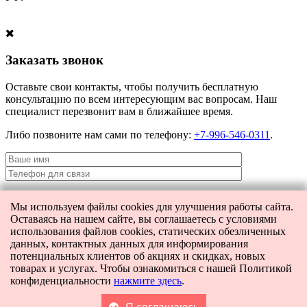
Заказать звонок
Оставьте свои контакты, чтобы получить бесплатную
консультацию по всем интересующим вас вопросам. Наш
специалист перезвонит вам в ближайшее время.
Либо позвоните нам сами по телефону:
+7-996-546-0311
.
Мы используем файлы cookies для улучшения работы сайта.
Я даю согласие на
обработку персональных данных
и согласие на
Оставаясь на нашем сайте, вы соглашаетесь с условиями
передачу этих данных третьим лицам.
использования файлов cookies, статических обезличенных
данных, контактных данных для информирования
потенциальных клиентов об акциях и скидках, новых
товарах и услугах. Чтобы ознакомиться с нашей Политикой
[contact-form-7 404 "Not Found"]
конфиденциальности
нажмите здесь
.
Главная
Каталог
Поиск