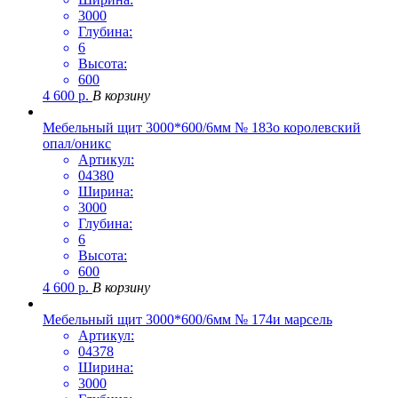
3000
Глубина:
6
Высота:
600
4 600
р.
В корзину
Мебельный щит 3000*600/6мм № 183о королевский
опал/оникс
Артикул:
04380
Ширина:
3000
Глубина:
6
Высота:
600
4 600
р.
В корзину
Мебельный щит 3000*600/6мм № 174и марсель
Артикул:
04378
Ширина:
3000