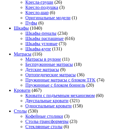
Кресла-груши
(26)
Кресло-подушка
(3)
Кресло-шар
(6)
Оригинальные модели
(1)
Пуфы
(6)
Шкафы
(1040)
Шкафы-пеналы
(234)
Шкафы распашные
(616)
Шкафы угловые
(73)
Шкафы-купе
(131)
Матрасы
(116)
Матрасы в рулоне
(11)
Беспружинные матрасы
(18)
Детские матрасы
(9)
Ортопедические матрасы
(36)
Пружинные матрасы с блоком TFK
(74)
Пружинные с блоком боннель
(20)
Кровати
(467)
Кровати с подъемным механизмом
(60)
Двуспальные кровати
(321)
Односпальные кровати
(158)
Столы
(530)
Кофейные столики
(3)
Столы-трансформеры
(23)
Стеклянные столы
(6)