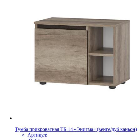
Тумба прикроватная ТБ-14 «Энигма» (венге/дуб каньон)
Артикул: