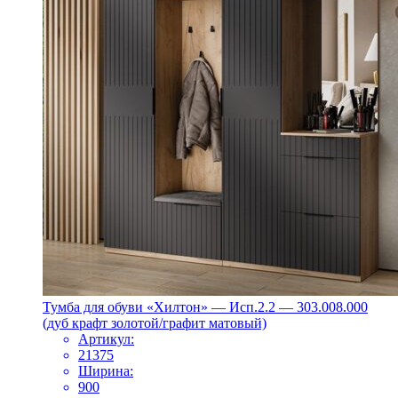
Тумба для обуви «Хилтон» — Исп.2.2 — 303.008.000
(дуб крафт золотой/графит матовый)
Артикул:
21375
Ширина:
900