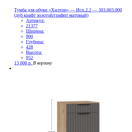
Тумба для обуви «Хилтон» — Исп.2.2 — 303.003.000
(дуб крафт золотой/графит матовый)
Артикул:
21377
Ширина:
900
Глубина:
428
Высота:
952
13 000
р.
В корзину