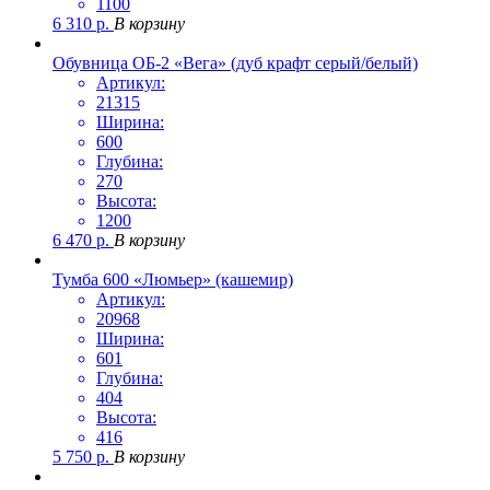
1100
6 310
р.
В корзину
Обувница ОБ-2 «Вега» (дуб крафт серый/белый)
Артикул:
21315
Ширина:
600
Глубина:
270
Высота:
1200
6 470
р.
В корзину
Тумба 600 «Люмьер» (кашемир)
Артикул:
20968
Ширина:
601
Глубина:
404
Высота:
416
5 750
р.
В корзину