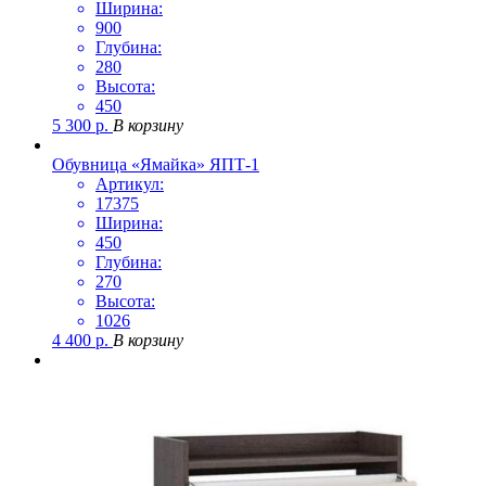
Ширина:
900
Глубина:
280
Высота:
450
5 300
р.
В корзину
Обувница «Ямайка» ЯПТ-1
Артикул:
17375
Ширина:
450
Глубина:
270
Высота:
1026
4 400
р.
В корзину