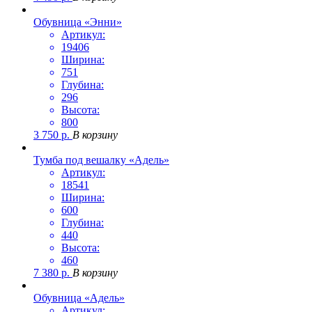
Обувница «Энни»
Артикул:
19406
Ширина:
751
Глубина:
296
Высота:
800
3 750
р.
В корзину
Тумба под вешалку «Адель»
Артикул:
18541
Ширина:
600
Глубина:
440
Высота:
460
7 380
р.
В корзину
Обувница «Адель»
Артикул: