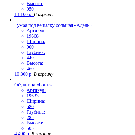
Высота:
950
13 160
р.
В корзину
Тумба под вешалку большая «Адель»
Артикул:
19668
Ширина:
900
Глубина:
440
Высота:
460
10 300
р.
В корзину
Обувница «Бонн»
Артикул:
19633
Ширина:
680
Глубина:
285
Высота:
505
4 490
р.
В корзину