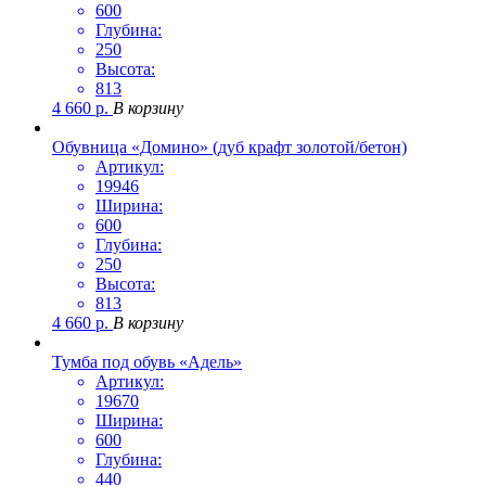
600
Глубина:
250
Высота:
813
4 660
р.
В корзину
Обувница «Домино» (дуб крафт золотой/бетон)
Артикул:
19946
Ширина:
600
Глубина:
250
Высота:
813
4 660
р.
В корзину
Тумба под обувь «Адель»
Артикул:
19670
Ширина:
600
Глубина:
440