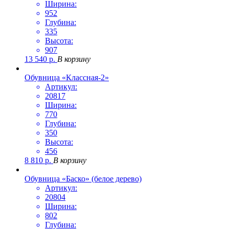
Ширина:
952
Глубина:
335
Высота:
907
13 540
р.
В корзину
Обувница «Классная-2»
Артикул:
20817
Ширина:
770
Глубина:
350
Высота:
456
8 810
р.
В корзину
Обувница «Баско» (белое дерево)
Артикул:
20804
Ширина:
802
Глубина: