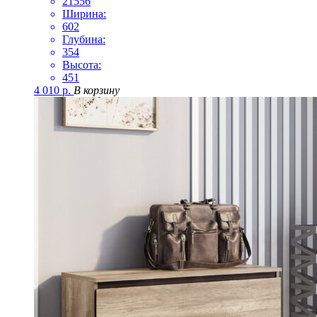
21556
Ширина:
602
Глубина:
354
Высота:
451
4 010
р.
В корзину