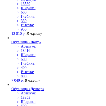
18539
Ширина:
600
Глубина:
330
Высота:
950
12 810
р.
В корзину
Обувница «Лайф»
Артикул:
18416
Ширина:
600
Глубина:
400
Высота:
800
7 040
р.
В корзину
Обувница «Денвер»
Артикул:
18353
Ширина:
600