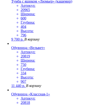
Тумба с ящиком «Люмьер» (кашемир)
Артикул:
20965
Ширина:
600
Глубина:
404
Высота:
796
9 700
р.
В корзину
Обувница «Вельвет»
Артикул:
20819
Ширина:
750
Глубина:
334
Высота:
907
11 440
р.
В корзину
Обувница «Классная-1»
Артикул:
20818