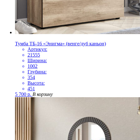
Тумба ТБ-16 «Энигма» (венге/дуб каньон)
Артикул:
21555
Ширина:
1002
Глубина:
354
Высота:
451
5 700
р.
В корзину