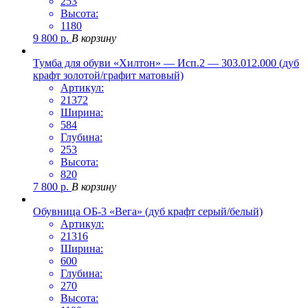
253
Высота:
1180
9 800
р.
В корзину
Тумба для обуви «Хилтон» — Исп.2 — 303.012.000 (дуб
крафт золотой/графит матовый)
Артикул:
21372
Ширина:
584
Глубина:
253
Высота:
820
7 800
р.
В корзину
Обувница ОБ-3 «Вега» (дуб крафт серый/белый)
Артикул:
21316
Ширина:
600
Глубина:
270
Высота: