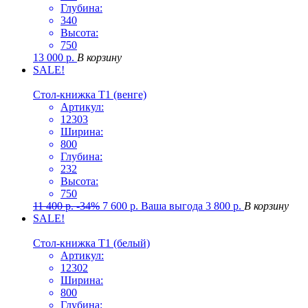
Глубина:
340
Высота:
750
13 000
р.
В корзину
SALE!
Стол-книжка Т1 (венге)
Артикул:
12303
Ширина:
800
Глубина:
232
Высота:
750
11 400
р.
-34%
7 600
р.
Ваша выгода
3 800
р.
В корзину
SALE!
Стол-книжка Т1 (белый)
Артикул:
12302
Ширина:
800
Глубина: