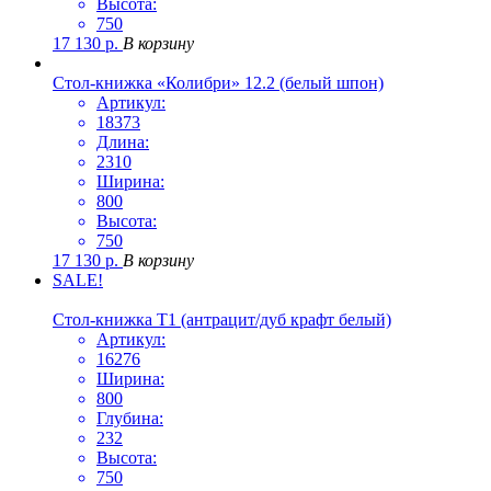
Высота:
750
17 130
р.
В корзину
Стол-книжка «Колибри» 12.2 (белый шпон)
Артикул:
18373
Длина:
2310
Ширина:
800
Высота:
750
17 130
р.
В корзину
SALE!
Стол-книжка Т1 (антрацит/дуб крафт белый)
Артикул:
16276
Ширина:
800
Глубина:
232
Высота:
750