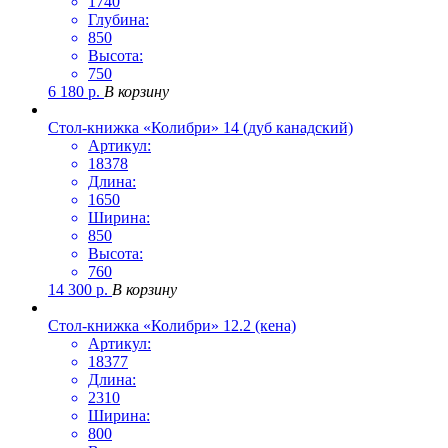
1740
Глубина:
850
Высота:
750
6 180
р.
В корзину
Стол-книжка «Колибри» 14 (дуб канадский)
Артикул:
18378
Длина:
1650
Ширина:
850
Высота:
760
14 300
р.
В корзину
Стол-книжка «Колибри» 12.2 (кена)
Артикул:
18377
Длина:
2310
Ширина:
800