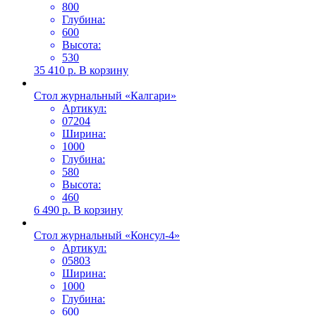
800
Глубина:
600
Высота:
530
35 410
р.
В корзину
Стол журнальный «Калгари»
Артикул:
07204
Ширина:
1000
Глубина:
580
Высота:
460
6 490
р.
В корзину
Стол журнальный «Консул-4»
Артикул:
05803
Ширина:
1000
Глубина:
600