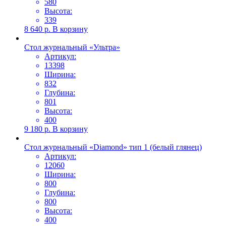
580
Высота:
339
8 640
р.
В корзину
Стол журнальный «Ультра»
Артикул:
13398
Ширина:
832
Глубина:
801
Высота:
400
9 180
р.
В корзину
Стол журнальный «Diamond» тип 1 (белый глянец)
Артикул:
12060
Ширина:
800
Глубина:
800
Высота:
400