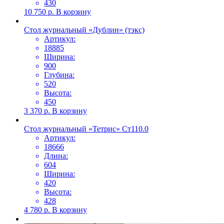
430
10 750
р.
В корзину
Стол журнальный «Дублин» (тэкс)
Артикул:
18885
Ширина:
900
Глубина:
520
Высота:
450
3 370
р.
В корзину
Стол журнальный «Тетрис» Ст110.0
Артикул:
18666
Длина:
604
Ширина:
420
Высота:
428
4 780
р.
В корзину