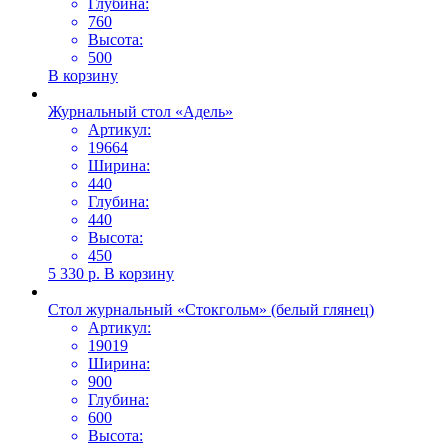
Глубина:
760
Высота:
500
В корзину
Журнальный стол «Адель»
Артикул:
19664
Ширина:
440
Глубина:
440
Высота:
450
5 330
р.
В корзину
Стол журнальный «Стокгольм» (белый глянец)
Артикул:
19019
Ширина:
900
Глубина:
600
Высота: