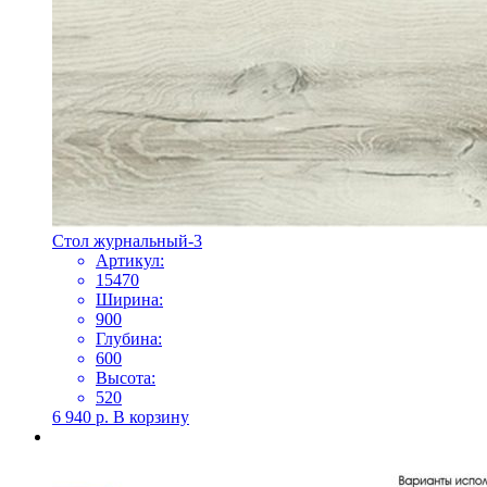
Стол журнальный-3
Артикул:
15470
Ширина:
900
Глубина:
600
Высота:
520
6 940
р.
В корзину