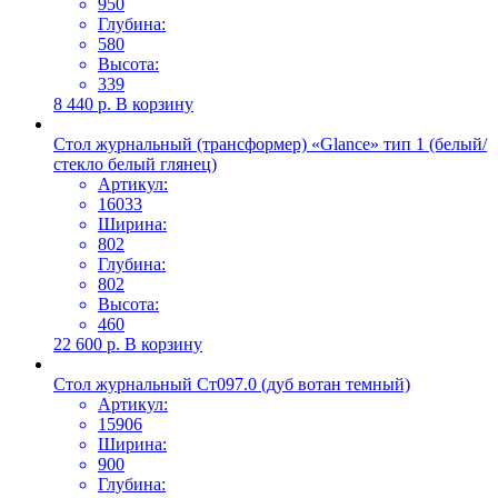
950
Глубина:
580
Высота:
339
8 440
р.
В корзину
Стол журнальный (трансформер) «Glance» тип 1 (белый/
стекло белый глянец)
Артикул:
16033
Ширина:
802
Глубина:
802
Высота:
460
22 600
р.
В корзину
Стол журнальный Ст097.0 (дуб вотан темный)
Артикул:
15906
Ширина:
900
Глубина: