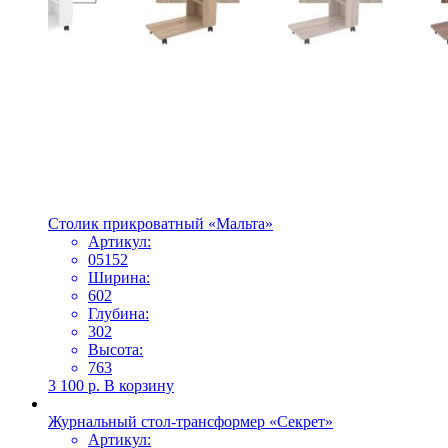
Столик прикроватный «Мальта»
Артикул:
05152
Ширина:
602
Глубина:
302
Высота:
763
3 100
р.
В корзину
Журнальный стол-трансформер «Секрет»
Артикул: