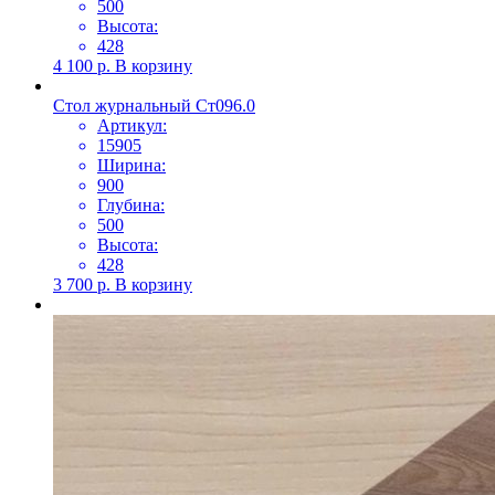
500
Высота:
428
4 100
р.
В корзину
Стол журнальный Ст096.0
Артикул:
15905
Ширина:
900
Глубина:
500
Высота:
428
3 700
р.
В корзину