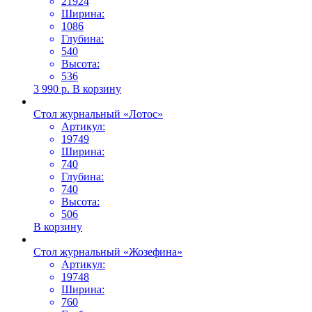
21924
Ширина:
1086
Глубина:
540
Высота:
536
3 990
р.
В корзину
Стол журнальный «Лотос»
Артикул:
19749
Ширина:
740
Глубина:
740
Высота:
506
В корзину
Стол журнальный «Жозефина»
Артикул:
19748
Ширина:
760