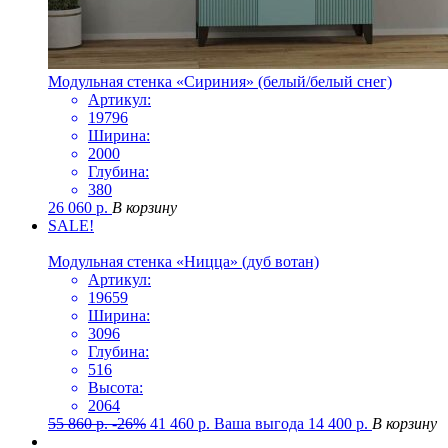
Модульная стенка «Сириния» (белый/белый снег)
Артикул:
19796
Ширина:
2000
Глубина:
380
26 060
р.
В корзину
SALE!
Модульная стенка «Ницца» (дуб вотан)
Артикул:
19659
Ширина:
3096
Глубина:
516
Высота:
2064
55 860
р.
-26%
41 460
р.
Ваша выгода
14 400
р.
В корзину