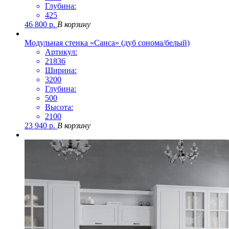
Глубина:
425
46 800
р.
В корзину
Модульная стенка «Санса» (дуб сонома/белый)
Артикул:
21836
Ширина:
3200
Глубина:
500
Высота:
2100
23 940
р.
В корзину