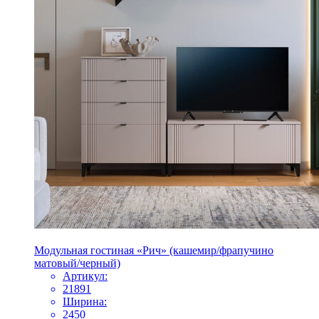
Модульная гостиная «Рич» (кашемир/фрапучино
матовый/черный)
Артикул:
21891
Ширина:
2450