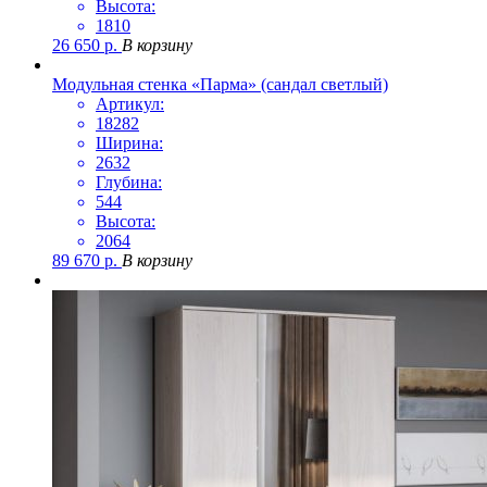
Высота:
1810
26 650
р.
В корзину
Модульная стенка «Парма» (сандал светлый)
Артикул:
18282
Ширина:
2632
Глубина:
544
Высота:
2064
89 670
р.
В корзину