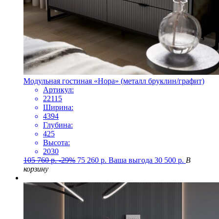
Модульная гостиная «Нора» (металл бруклин/графит)
Артикул:
22115
Ширина:
4394
Глубина:
425
Высота:
2030
105 760
р.
-29%
75 260
р.
Ваша выгода
30 500
р.
В
корзину