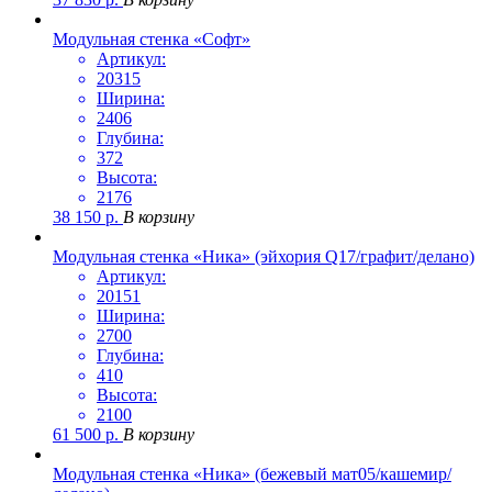
Модульная стенка «Софт»
Артикул:
20315
Ширина:
2406
Глубина:
372
Высота:
2176
38 150
р.
В корзину
Модульная стенка «Ника» (эйхория Q17/графит/делано)
Артикул:
20151
Ширина:
2700
Глубина:
410
Высота:
2100
61 500
р.
В корзину
Модульная стенка «Ника» (бежевый мат05/кашемир/