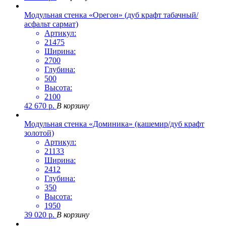
Модульная стенка «Орегон» (дуб крафт табачный/
асфальт сармат)
Артикул:
21475
Ширина:
2700
Глубина:
500
Высота:
2100
42 670
р.
В корзину
Модульная стенка «Доминика» (кашемир/дуб крафт
золотой)
Артикул:
21133
Ширина:
2412
Глубина:
350
Высота:
1950
39 020
р.
В корзину