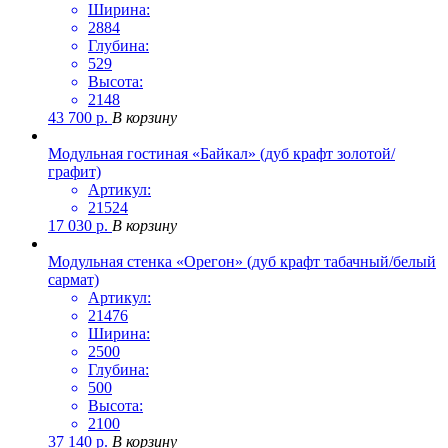
Ширина:
2884
Глубина:
529
Высота:
2148
43 700
р.
В корзину
Модульная гостиная «Байкал» (дуб крафт золотой/
графит)
Артикул:
21524
17 030
р.
В корзину
Модульная стенка «Орегон» (дуб крафт табачный/белый
сармат)
Артикул:
21476
Ширина:
2500
Глубина:
500
Высота:
2100
37 140
р.
В корзину