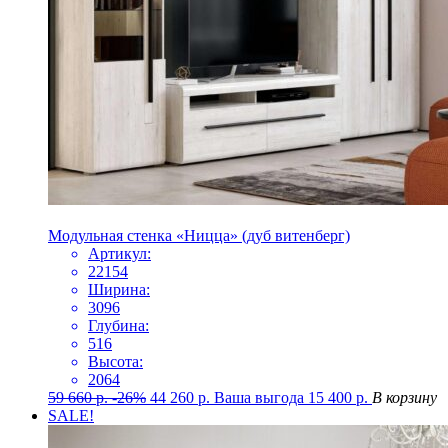
Модульная стенка «Ницца» (дуб витенберг)
Артикул:
22154
Ширина:
3096
Глубина:
516
Высота:
2064
59 660
р.
-26%
44 260
р.
Ваша выгода
15 400
р.
В корзину
SALE!