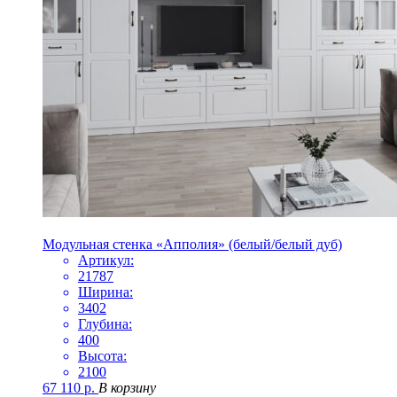
Модульная стенка «Апполия» (белый/белый дуб)
Артикул:
21787
Ширина:
3402
Глубина:
400
Высота:
2100
67 110
р.
В корзину