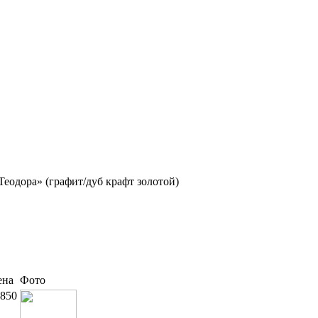
Теодора» (графит/дуб крафт золотой)
ена
Фото
850