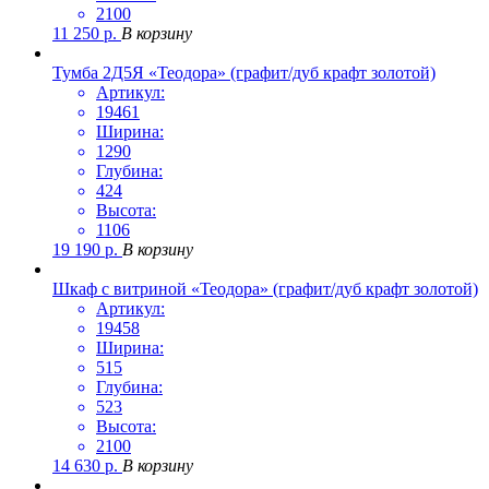
2100
11 250
р.
В корзину
Тумба 2Д5Я «Теодора» (графит/дуб крафт золотой)
Артикул:
19461
Ширина:
1290
Глубина:
424
Высота:
1106
19 190
р.
В корзину
Шкаф с витриной «Теодора» (графит/дуб крафт золотой)
Артикул:
19458
Ширина:
515
Глубина:
523
Высота:
2100
14 630
р.
В корзину