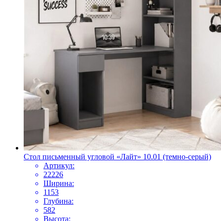
Стол письменный угловой «Лайт» 10.01 (темно-серый)
Артикул:
22226
Ширина:
1153
Глубина:
582
Высота: