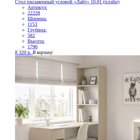
Стол письменный угловой «Лайт» 10.01 (плэйн)
Артикул:
22228
Ширина:
1153
Глубина:
582
Высота:
1790
8 320
р.
В корзину