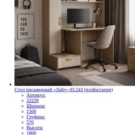
Стол письменный «Лайт» 03.243 (плэйн/сатин)
Артикул:
22229
Ширина:
1500
Глубина:
570
Высота:
1800