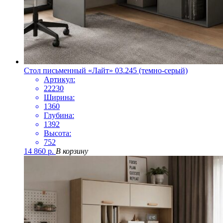
Стол письменный «Лайт» 03.245 (темно-серый)
Артикул:
22230
Ширина:
1360
Глубина:
1392
Высота:
752
14 860
р.
В корзину