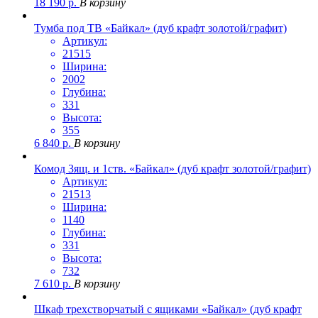
18 190
р.
В корзину
Тумба под ТВ «Байкал» (дуб крафт золотой/графит)
Артикул:
21515
Ширина:
2002
Глубина:
331
Высота:
355
6 840
р.
В корзину
Комод 3ящ. и 1ств. «Байкал» (дуб крафт золотой/графит)
Артикул:
21513
Ширина:
1140
Глубина:
331
Высота:
732
7 610
р.
В корзину
Шкаф трехстворчатый с ящиками «Байкал» (дуб крафт