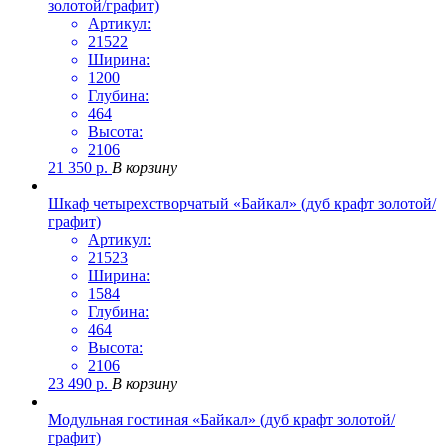
золотой/графит)
Артикул:
21522
Ширина:
1200
Глубина:
464
Высота:
2106
21 350
р.
В корзину
Шкаф четырехстворчатый «Байкал» (дуб крафт золотой/
графит)
Артикул:
21523
Ширина:
1584
Глубина:
464
Высота:
2106
23 490
р.
В корзину
Модульная гостиная «Байкал» (дуб крафт золотой/
графит)