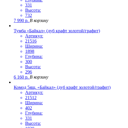
331
Высота:
732
7 990
р.
В корзину
Тумба «Байкал» (дуб крафт золотой/графит)
Артикул:
21516
Ширина:
1898
Глубина:
300
Высота:
296
6 160
р.
В корзину
Комод 5ящ. «Байкал» (дуб крафт золотой/графит)
Артикул:
21512
Ширина:
402
Глубина:
331
Высота: