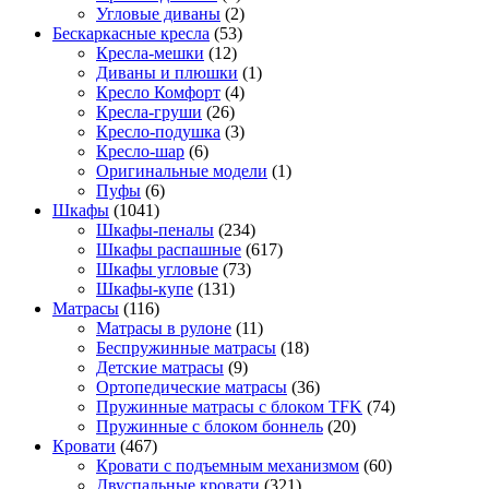
Угловые диваны
(2)
Бескаркасные кресла
(53)
Кресла-мешки
(12)
Диваны и плюшки
(1)
Кресло Комфорт
(4)
Кресла-груши
(26)
Кресло-подушка
(3)
Кресло-шар
(6)
Оригинальные модели
(1)
Пуфы
(6)
Шкафы
(1041)
Шкафы-пеналы
(234)
Шкафы распашные
(617)
Шкафы угловые
(73)
Шкафы-купе
(131)
Матрасы
(116)
Матрасы в рулоне
(11)
Беспружинные матрасы
(18)
Детские матрасы
(9)
Ортопедические матрасы
(36)
Пружинные матрасы с блоком TFK
(74)
Пружинные с блоком боннель
(20)
Кровати
(467)
Кровати с подъемным механизмом
(60)
Двуспальные кровати
(321)