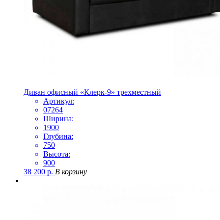
Диван офисный «Клерк-9» трехместный
Артикул:
07264
Ширина:
1900
Глубина:
750
Высота:
900
38 200
р.
В корзину