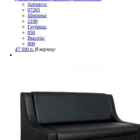
Артикул:
07265
Ширина:
2100
Глубина:
850
Высота:
800
47 500
р.
В корзину