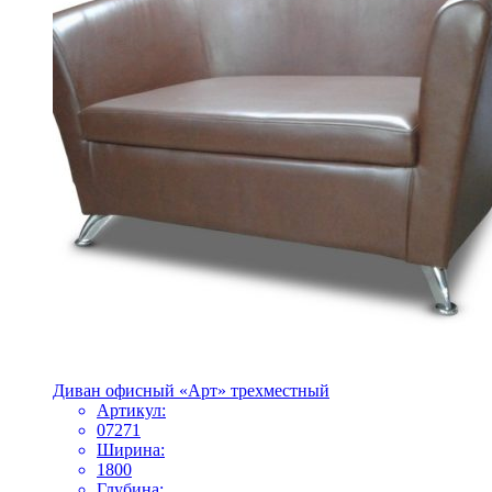
Диван офисный «Арт» трехместный
Артикул:
07271
Ширина:
1800
Глубина: