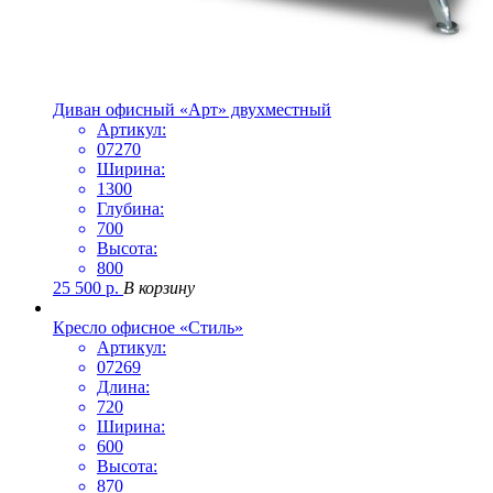
Диван офисный «Арт» двухместный
Артикул:
07270
Ширина:
1300
Глубина:
700
Высота:
800
25 500
р.
В корзину
Кресло офисное «Стиль»
Артикул:
07269
Длина:
720
Ширина:
600
Высота:
870