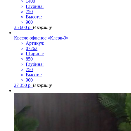
1400
Глубина:
750
Высота:
900
35 600
р.
В корзину
Кресло офисное «Клерк-9»
Артикул:
07262
Ширина:
850
Глубина:
750
Высота:
900
27 350
р.
В корзину