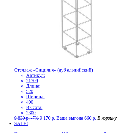
Стеллаж «Сицилия» (дуб альпийский)
Артикул:
21709
Длина:
520
Ширина:
400
Высота:
2300
9 830
р.
-7%
9 170
р.
Ваша выгода
660
р.
В корзину
SALE!