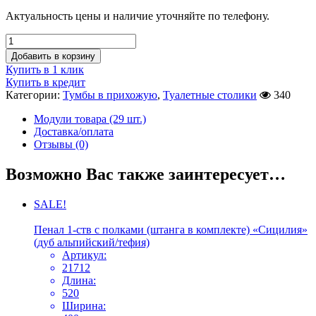
Актуальность цены и наличие уточняйте по телефону.
Добавить в корзину
Купить в 1 клик
Купить в кредит
Категории:
Тумбы в прихожую
,
Туалетные столики
340
Модули товара (29 шт.)
Доставка/оплата
Отзывы (0)
Возможно Вас также заинтересует…
SALE!
Пенал 1-ств с полками (штанга в комплекте) «Сицилия»
(дуб альпийский/тефия)
Артикул:
21712
Длина:
520
Ширина: