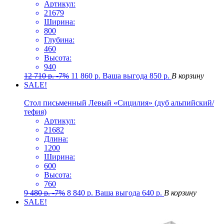
Артикул:
21679
Ширина:
800
Глубина:
460
Высота:
940
12 710
р.
-7%
11 860
р.
Ваша выгода
850
р.
В корзину
SALE!
Стол письменный Левый «Сицилия» (дуб альпийский/
тефия)
Артикул:
21682
Длина:
1200
Ширина:
600
Высота:
760
9 480
р.
-7%
8 840
р.
Ваша выгода
640
р.
В корзину
SALE!