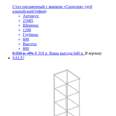
Стол письменный с ящиком «Сицилия» (дуб
альпийский/тефия)
Артикул:
21685
Ширина:
1200
Глубина:
600
Высота:
800
8 950
р.
-8%
8 310
р.
Ваша выгода
640
р.
В корзину
SALE!