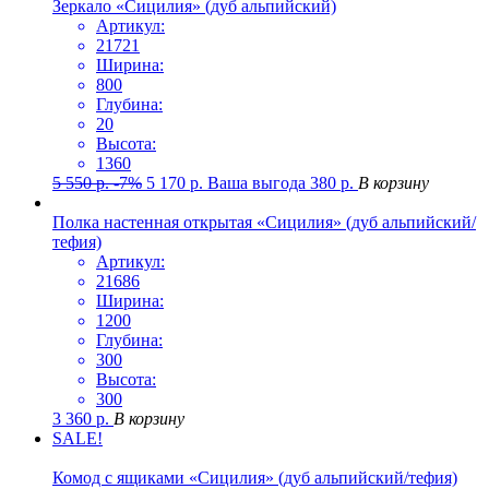
Зеркало «Сицилия» (дуб альпийский)
Артикул:
21721
Ширина:
800
Глубина:
20
Высота:
1360
5 550
р.
-7%
5 170
р.
Ваша выгода
380
р.
В корзину
Полка настенная открытая «Сицилия» (дуб альпийский/
тефия)
Артикул:
21686
Ширина:
1200
Глубина:
300
Высота:
300
3 360
р.
В корзину
SALE!
Комод с ящиками «Сицилия» (дуб альпийский/тефия)