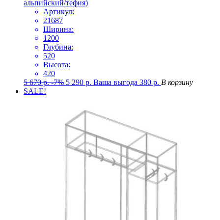
альпийский/тефия)
Артикул:
21687
Ширина:
1200
Глубина:
520
Высота:
420
5 670
р.
-7%
5 290
р.
Ваша выгода
380
р.
В корзину
SALE!