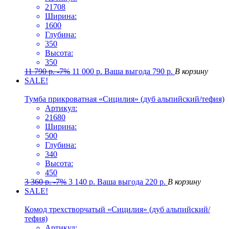
21708
Ширина:
1600
Глубина:
350
Высота:
350
11 790
р.
-7%
11 000
р.
Ваша выгода
790
р.
В корзину
SALE!
Тумба прикроватная «Сицилия» (дуб альпийский/тефия)
Артикул:
21680
Ширина:
500
Глубина:
340
Высота:
450
3 360
р.
-7%
3 140
р.
Ваша выгода
220
р.
В корзину
SALE!
Комод трехстворчатый «Сицилия» (дуб альпийский/
тефия)
Артикул: