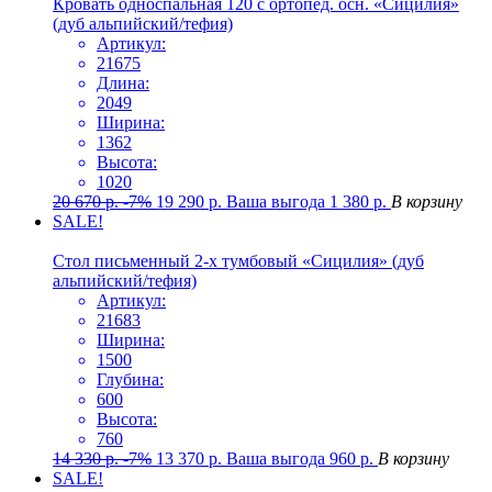
Кровать односпальная 120 с ортопед. осн. «Сицилия»
(дуб альпийский/тефия)
Артикул:
21675
Длина:
2049
Ширина:
1362
Высота:
1020
20 670
р.
-7%
19 290
р.
Ваша выгода
1 380
р.
В корзину
SALE!
Стол письменный 2-х тумбовый «Сицилия» (дуб
альпийский/тефия)
Артикул:
21683
Ширина:
1500
Глубина:
600
Высота:
760
14 330
р.
-7%
13 370
р.
Ваша выгода
960
р.
В корзину
SALE!