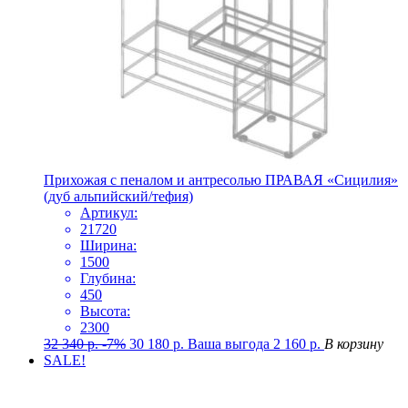
Прихожая с пеналом и антресолью ПРАВАЯ «Сицилия»
(дуб альпийский/тефия)
Артикул:
21720
Ширина:
1500
Глубина:
450
Высота:
2300
32 340
р.
-7%
30 180
р.
Ваша выгода
2 160
р.
В корзину
SALE!