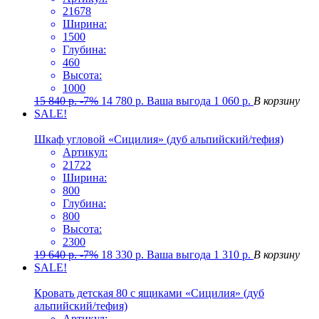
21678
Ширина:
1500
Глубина:
460
Высота:
1000
15 840
р.
-7%
14 780
р.
Ваша выгода
1 060
р.
В корзину
SALE!
Шкаф угловой «Сицилия» (дуб альпийский/тефия)
Артикул:
21722
Ширина:
800
Глубина:
800
Высота:
2300
19 640
р.
-7%
18 330
р.
Ваша выгода
1 310
р.
В корзину
SALE!
Кровать детская 80 с ящиками «Сицилия» (дуб
альпийский/тефия)
Артикул: