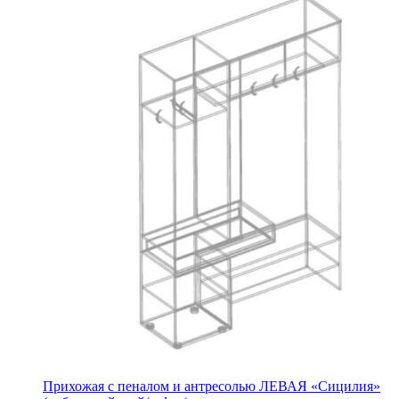
Прихожая с пеналом и антресолью ЛЕВАЯ «Сицилия»