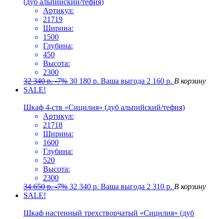
(дуб альпийский/тефия)
Артикул:
21719
Ширина:
1500
Глубина:
450
Высота:
2300
32 340
р.
-7%
30 180
р.
Ваша выгода
2 160
р.
В корзину
SALE!
Шкаф 4-ств «Сицилия» (дуб альпийский/тефия)
Артикул:
21718
Ширина:
1600
Глубина:
520
Высота:
2300
34 650
р.
-7%
32 340
р.
Ваша выгода
2 310
р.
В корзину
SALE!
Шкаф настенный трехстворчатый «Сицилия» (дуб