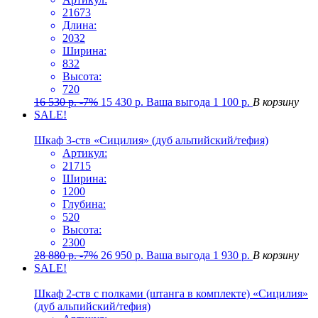
21673
Длина:
2032
Ширина:
832
Высота:
720
16 530
р.
-7%
15 430
р.
Ваша выгода
1 100
р.
В корзину
SALE!
Шкаф 3-ств «Сицилия» (дуб альпийский/тефия)
Артикул:
21715
Ширина:
1200
Глубина:
520
Высота:
2300
28 880
р.
-7%
26 950
р.
Ваша выгода
1 930
р.
В корзину
SALE!
Шкаф 2-ств с полками (штанга в комплекте) «Сицилия»
(дуб альпийский/тефия)