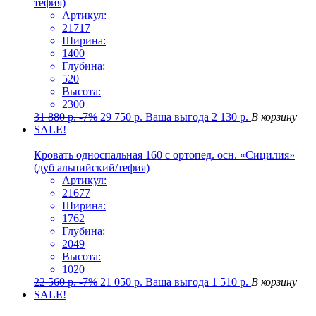
тефия)
Артикул:
21717
Ширина:
1400
Глубина:
520
Высота:
2300
31 880
р.
-7%
29 750
р.
Ваша выгода
2 130
р.
В корзину
SALE!
Кровать односпальная 160 с ортопед. осн. «Сицилия»
(дуб альпийский/тефия)
Артикул:
21677
Ширина:
1762
Глубина:
2049
Высота:
1020
22 560
р.
-7%
21 050
р.
Ваша выгода
1 510
р.
В корзину
SALE!