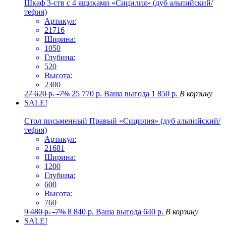
Шкаф 3-ств с 4 ящиками «Сицилия» (дуб альпийский/
тефия)
Артикул:
21716
Ширина:
1050
Глубина:
520
Высота:
2300
27 620
р.
-7%
25 770
р.
Ваша выгода
1 850
р.
В корзину
SALE!
Стол письменный Правый «Сицилия» (дуб альпийский/
тефия)
Артикул:
21681
Ширина:
1200
Глубина:
600
Высота:
760
9 480
р.
-7%
8 840
р.
Ваша выгода
640
р.
В корзину
SALE!