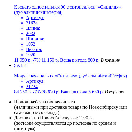
Кровать односпальная 90 с ортопед. осн. «Сицилия»
(дуб альпийский/тефия)
Артикул:
21674
Длина:
2032
Ширина:
1052
Высота:
1020
11 950
р.
-7%
11 150
р.
Ваша выгода
800
р.
В корзину
SALE!
Модульная спальня «Сицилия» (дуб альпийский/тефия)
Артикул:
21724
84 250
р.
-7%
78 620
р.
Ваша выгода
5 630
р.
В корзину
Наличная/безналичная оплата
(наличными при доставке товара по Новосибирску или
самовывозе со склада)
Доставка по Новосибирску - от 1100 р.
(доставка осуществляется до подъезда по средам и
пятницам)