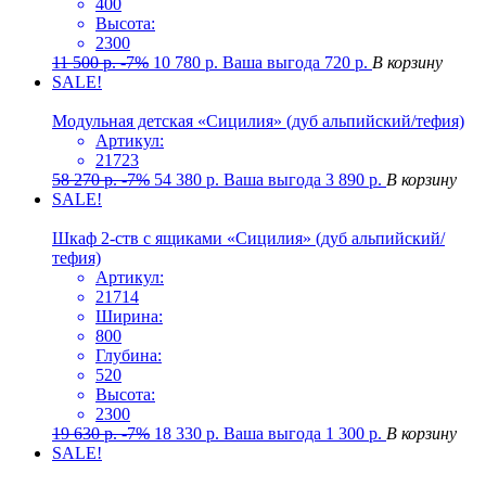
400
Высота:
2300
11 500
р.
-7%
10 780
р.
Ваша выгода
720
р.
В корзину
SALE!
Модульная детская «Сицилия» (дуб альпийский/тефия)
Артикул:
21723
58 270
р.
-7%
54 380
р.
Ваша выгода
3 890
р.
В корзину
SALE!
Шкаф 2-ств с ящиками «Сицилия» (дуб альпийский/
тефия)
Артикул:
21714
Ширина:
800
Глубина:
520
Высота:
2300
19 630
р.
-7%
18 330
р.
Ваша выгода
1 300
р.
В корзину
SALE!