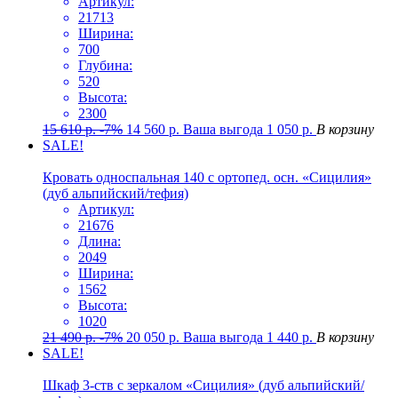
Артикул:
21713
Ширина:
700
Глубина:
520
Высота:
2300
15 610
р.
-7%
14 560
р.
Ваша выгода
1 050
р.
В корзину
SALE!
Кровать односпальная 140 с ортопед. осн. «Сицилия»
(дуб альпийский/тефия)
Артикул:
21676
Длина:
2049
Ширина:
1562
Высота:
1020
21 490
р.
-7%
20 050
р.
Ваша выгода
1 440
р.
В корзину
SALE!
Шкаф 3-ств с зеркалом «Сицилия» (дуб альпийский/