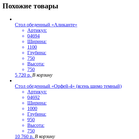
Похожие товары
Стол обеденный «Аликанте»
Артикул:
04694
Ширина:
1100
Глубина:
750
Высота:
750
5 720
р.
В корзину
Стол обеденный «Орфей-4» (ясень шимо темный)
Артикул:
04692
Ширина:
1000
Глубина:
950
Высота:
750
10 760
р.
В корзину