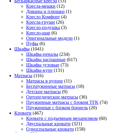
Бескаркасные кресла
(53)
Кресла-мешки
(12)
Диваны и плюшки
(1)
Кресло Комфорт
(4)
Кресла-груши
(26)
Кресло-подушка
(3)
Кресло-шар
(6)
Оригинальные модели
(1)
Пуфы
(6)
Шкафы
(1041)
Шкафы-пеналы
(234)
Шкафы распашные
(617)
Шкафы угловые
(73)
Шкафы-купе
(131)
Матрасы
(116)
Матрасы в рулоне
(11)
Беспружинные матрасы
(18)
Детские матрасы
(9)
Ортопедические матрасы
(36)
Пружинные матрасы с блоком TFK
(74)
Пружинные с блоком боннель
(20)
Кровати
(467)
Кровати с подъемным механизмом
(60)
Двуспальные кровати
(321)
Односпальные кровати
(158)