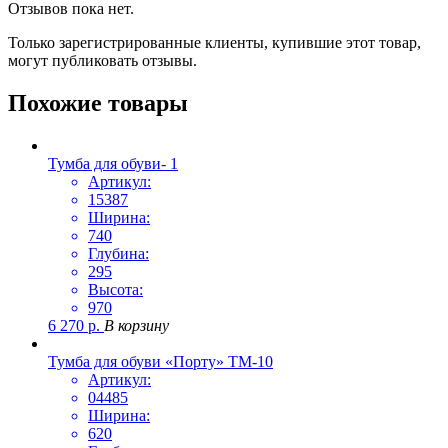
Отзывов пока нет.
Только зарегистрированные клиенты, купившие этот товар,
могут публиковать отзывы.
Похожие товары
Тумба для обуви- 1
Артикул:
15387
Ширина:
740
Глубина:
295
Высота:
970
6 270
р.
В корзину
Тумба для обуви «Порту» ТМ-10
Артикул:
04485
Ширина:
620