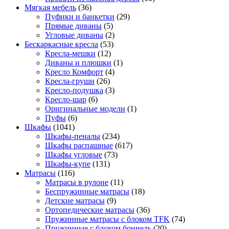
Мягкая мебель
(36)
Пуфики и банкетки
(29)
Прямые диваны
(5)
Угловые диваны
(2)
Бескаркасные кресла
(53)
Кресла-мешки
(12)
Диваны и плюшки
(1)
Кресло Комфорт
(4)
Кресла-груши
(26)
Кресло-подушка
(3)
Кресло-шар
(6)
Оригинальные модели
(1)
Пуфы
(6)
Шкафы
(1041)
Шкафы-пеналы
(234)
Шкафы распашные
(617)
Шкафы угловые
(73)
Шкафы-купе
(131)
Матрасы
(116)
Матрасы в рулоне
(11)
Беспружинные матрасы
(18)
Детские матрасы
(9)
Ортопедические матрасы
(36)
Пружинные матрасы с блоком TFK
(74)
Пружинные с блоком боннель
(20)