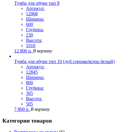
Тумба для обуви тип 8
Артикул:
12068
Ширина:
600
Глубина:
230
Высота:
1016
12 800
р.
В корзину
Тумба для обуви тип 10 (дуб сонома/ясень белый)
Артикул:
12845
Ширина:
800
Глубина:
305
Высота:
505
7 800
р.
В корзину
Категории товаров
Распродажа со склада
(6)