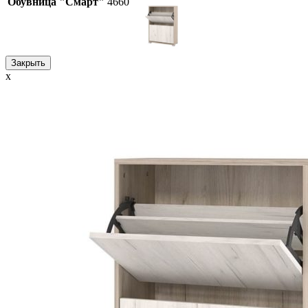
Обувница "Смарт"
4660
Закрыть
x