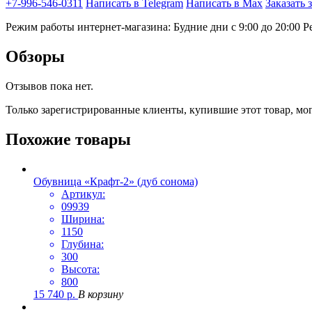
+7-996-546-0311
Написать в Telegram
Написать в Max
Заказать 
Режим работы интернет-магазина: Будние дни с 9:00 до 20:00
Р
Обзоры
Отзывов пока нет.
Только зарегистрированные клиенты, купившие этот товар, мо
Похожие товары
Обувница «Крафт-2» (дуб сонома)
Артикул:
09939
Ширина:
1150
Глубина:
300
Высота:
800
15 740
р.
В корзину