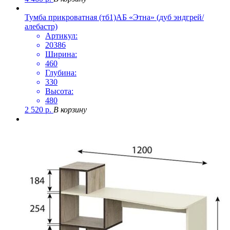
Тумба прикроватная (тб1)АБ «Этна» (дуб эндгрей/
алебастр)
Артикул:
20386
Ширина:
460
Глубина:
330
Высота:
480
2 520
р.
В корзину