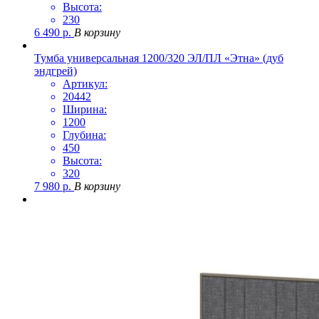
Высота:
230
6 490
р.
В корзину
Тумба универсальная 1200/320 ЭЛ/ПЛ «Этна» (дуб
эндгрей)
Артикул:
20442
Ширина:
1200
Глубина:
450
Высота:
320
7 980
р.
В корзину