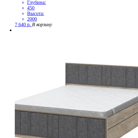
Глубина:
450
Высота:
2000
7 640
р.
В корзину