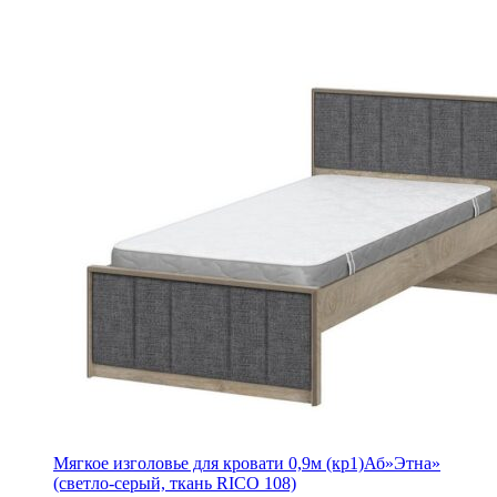
Мягкое изголовье для кровати 0,9м (кр1)Аб»Этна»
(светло-серый, ткань RICO 108)