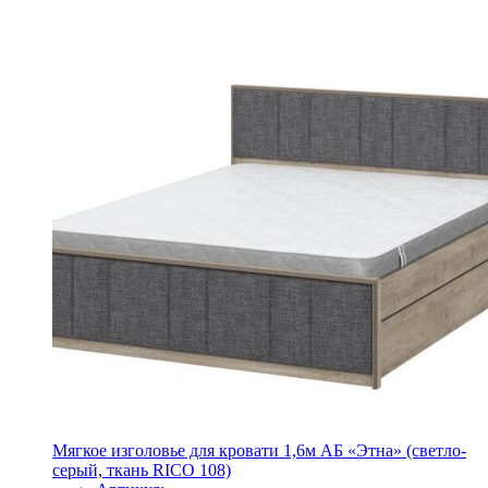
Мягкое изголовье для кровати 1,6м АБ «Этна» (светло-
серый, ткань RICO 108)