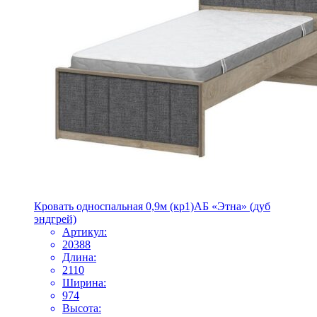
Кровать односпальная 0,9м (кр1)АБ «Этна» (дуб
эндгрей)
Артикул:
20388
Длина:
2110
Ширина:
974
Высота: