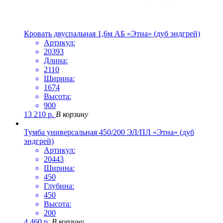
Кровать двуспальная 1,6м АБ «Этна» (дуб эндгрей)
Артикул:
20393
Длина:
2110
Ширина:
1674
Высота:
900
13 210
р.
В корзину
Тумба универсальная 450/200 ЭЛ/ПЛ «Этна» (дуб
эндгрей)
Артикул:
20443
Ширина:
450
Глубина:
450
Высота:
200
4 460
р.
В корзину