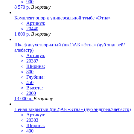
900
8 570
р.
В корзину
Комплект опор к универсальной тумбе «Этна»
Артикул:
20440
1 800
р.
В корзину
Шкаф двухстворчатый (шк1)АБ «Этна» (дуб эндгрей/
алебастр)
Артикул:
20387
Ширина:
800
Глубина:
450
Высота:
2000
13 000
р.
В корзину
Пенал закрытый (пн2)АБ «Этна» (дуб эндгрей/алебастр)
Артикул:
20383
Ширина:
400