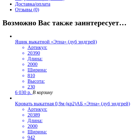
Доставка/оплата
Отзывы (0)
Возможно Вас также заинтересует…
Ящик выкатной «Этна» (дуб эндгрей)
Артикул:
20390
Длина:
2000
Ширина:
810
Высота:
230
6 030
р.
В корзину
Кровать выкатная 0,9м (кр2)АБ «Этна» (дуб эндгрей)
Артикул:
20389
Длина:
2000
Ширина:
942