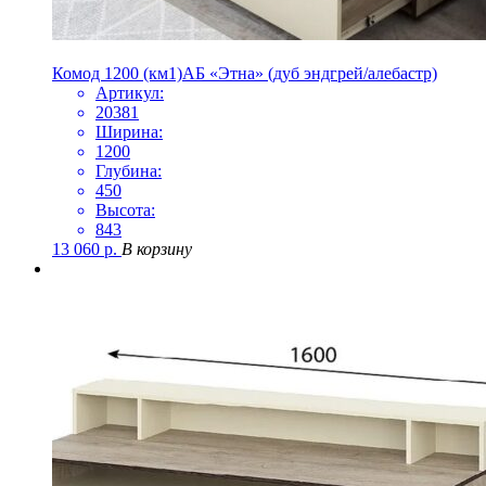
Комод 1200 (км1)АБ «Этна» (дуб эндгрей/алебастр)
Артикул:
20381
Ширина:
1200
Глубина:
450
Высота:
843
13 060
р.
В корзину