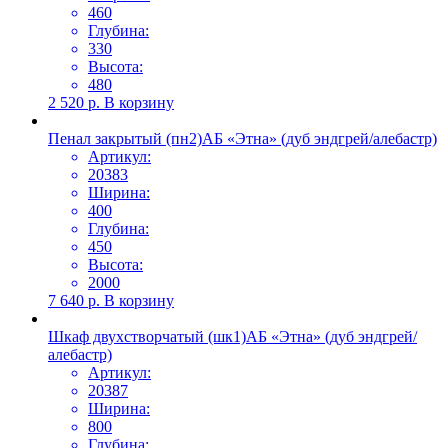
460
Глубина:
330
Высота:
480
2 520
р.
В корзину
Пенал закрытый (пн2)АБ «Этна» (дуб эндгрей/алебастр)
Артикул:
20383
Ширина:
400
Глубина:
450
Высота:
2000
7 640
р.
В корзину
Шкаф двухстворчатый (шк1)АБ «Этна» (дуб эндгрей/
алебастр)
Артикул:
20387
Ширина:
800
Глубина: