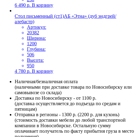
6 490
р.
В корзину
Стол письменный (ст1)АБ «Этна» (дуб эндгрей/
алебастр)
Артикул:
20382
Ширина:
1200
Глубина:
506
Высота:
950
4 780
р.
В корзину
Наличная/безналичная оплата
(наличными при доставке товара по Новосибирску или
самовывозе со склада)
Доставка по Новосибирску - от 1100 р.
(доставка осуществляется до подъезда по средам и
пятницам)
Отправка в регионы - 1300 р. (2200 р. для кухонь)
(стоимость доставки мебели до любой транспортной
компании в Новосибирске. Остальную сумму
оплачивает получатель по факту прибытия груза в место
получения)