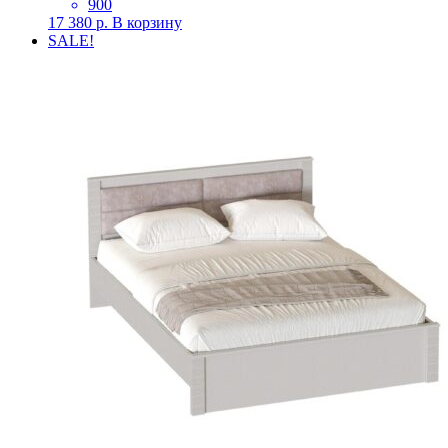
900
17 380
р.
В корзину
SALE!