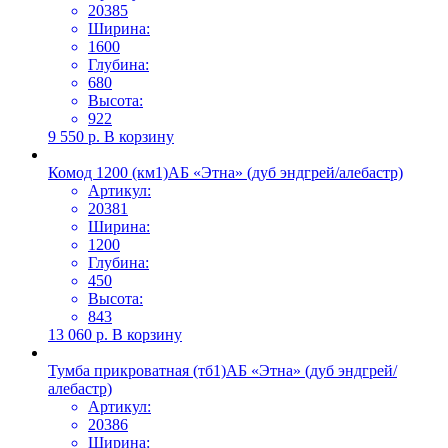
20385
Ширина:
1600
Глубина:
680
Высота:
922
9 550
р.
В корзину
Комод 1200 (км1)АБ «Этна» (дуб эндгрей/алебастр)
Артикул:
20381
Ширина:
1200
Глубина:
450
Высота:
843
13 060
р.
В корзину
Тумба прикроватная (тб1)АБ «Этна» (дуб эндгрей/
алебастр)
Артикул:
20386
Ширина: