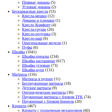
Прямые диваны
(5)
Угловые диваны
(2)
Бескаркасные кресла
(53)
Кресла-мешки
(12)
Диваны и плюшки
(1)
Кресло Комфорт
(4)
Кресла-груши
(26)
Кресло-подушка
(3)
Кресло-шар
(6)
Оригинальные модели
(1)
Пуфы
(6)
Шкафы
(1041)
Шкафы-пеналы
(234)
Шкафы распашные
(617)
Шкафы угловые
(73)
Шкафы-купе
(131)
Матрасы
(116)
Матрасы в рулоне
(11)
Беспружинные матрасы
(18)
Детские матрасы
(9)
Ортопедические матрасы
(36)
Пружинные матрасы с блоком TFK
(74)
Пружинные с блоком боннель
(20)
Кровати
(467)
Кровати с подъемным механизмом
(60)