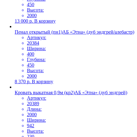
450
Высота:
2000
13 000
р.
В корзину
Пенал открытый (пн1)АБ «Этна» (дуб эндгрей/алебастр)
Артикул:
20384
Ширина:
400
Глубина:
450
Высота:
2000
8 370
р.
В корзину
Кровать выкатная 0,9м (кр2)АБ «Этна» (дуб эндгрей)
Артикул:
20389
Длина:
2000
Ширина:
942
Высота:
230