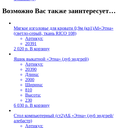
Возможно Вас также заинтересует…
Мягкое изголовье для кровати 0,9м (кр1)Аб»Этна»
(светло-серый, ткань RICO 108)
Артикул:
20391
2 020
р.
В корзину
Ящик выкатной «Этна» (дуб эндгрей)
Артикул:
20390
Длина:
2000
Ширина:
810
Высота:
230
6 030
р.
В корзину
Стол компьютерный (ст2)АБ «Этна» (дуб эндгрей/
алебастр)
Артикул: