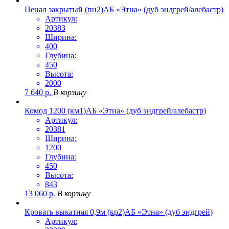
Пенал закрытый (пн2)АБ «Этна» (дуб эндгрей/алебастр)
Артикул:
20383
Ширина:
400
Глубина:
450
Высота:
2000
7 640
р.
В корзину
Комод 1200 (км1)АБ «Этна» (дуб эндгрей/алебастр)
Артикул:
20381
Ширина:
1200
Глубина:
450
Высота:
843
13 060
р.
В корзину
Кровать выкатная 0,9м (кр2)АБ «Этна» (дуб эндгрей)
Артикул: