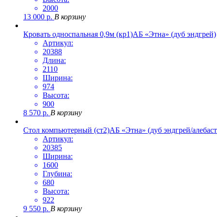
2000
13 000
р.
В корзину
Кровать односпальная 0,9м (кр1)АБ «Этна» (дуб эндгрей)
Артикул:
20388
Длина:
2110
Ширина:
974
Высота:
900
8 570
р.
В корзину
Стол компьютерный (ст2)АБ «Этна» (дуб эндгрей/алебаст
Артикул:
20385
Ширина:
1600
Глубина:
680
Высота:
922
9 550
р.
В корзину