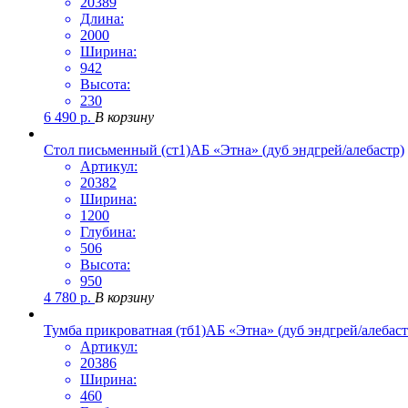
20389
Длина:
2000
Ширина:
942
Высота:
230
6 490
р.
В корзину
Стол письменный (ст1)АБ «Этна» (дуб эндгрей/алебастр)
Артикул:
20382
Ширина:
1200
Глубина:
506
Высота:
950
4 780
р.
В корзину
Тумба прикроватная (тб1)АБ «Этна» (дуб эндгрей/алебаст
Артикул:
20386
Ширина:
460