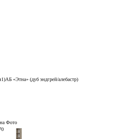
1)АБ «Этна» (дуб эндгрей/алебастр)
на
Фото
70