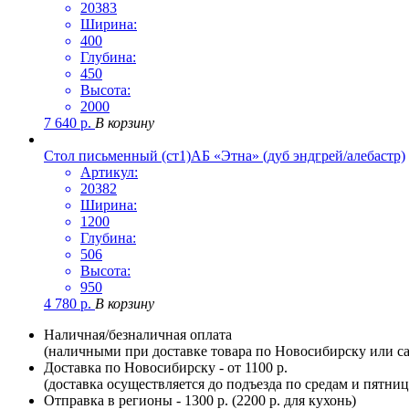
20383
Ширина:
400
Глубина:
450
Высота:
2000
7 640
р.
В корзину
Стол письменный (ст1)АБ «Этна» (дуб эндгрей/алебастр)
Артикул:
20382
Ширина:
1200
Глубина:
506
Высота:
950
4 780
р.
В корзину
Наличная/безналичная оплата
(наличными при доставке товара по Новосибирску или са
Доставка по Новосибирску - от 1100 р.
(доставка осуществляется до подъезда по средам и пятни
Отправка в регионы - 1300 р. (2200 р. для кухонь)