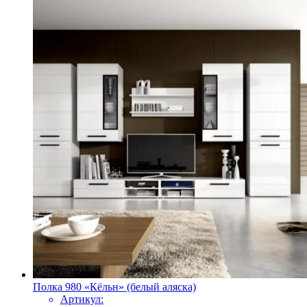
Полка 980 «Кёльн» (белый аляска)
Артикул: