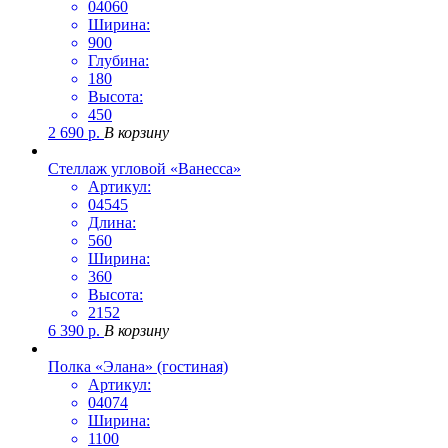
04060
Ширина:
900
Глубина:
180
Высота:
450
2 690
р.
В корзину
Стеллаж угловой «Ванесса»
Артикул:
04545
Длина:
560
Ширина:
360
Высота:
2152
6 390
р.
В корзину
Полка «Элана» (гостиная)
Артикул:
04074
Ширина:
1100