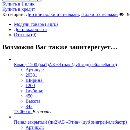
Купить в 1 клик
Купить в кредит
Категории:
Детские полки и стеллажи
,
Полки и стеллажи
19
Модули товара (3 шт.)
Доставка/оплата
Отзывы (0)
Возможно Вас также заинтересует…
Комод 1200 (км1)АБ «Этна» (дуб эндгрей/алебастр)
Артикул:
20381
Ширина:
1200
Глубина:
450
Высота:
843
13 060
р.
В корзину
Пенал закрытый (пн2)АБ «Этна» (дуб эндгрей/алебастр)
Артикул: