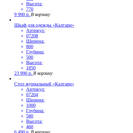
Высота:
770
9 990
р.
В корзину
Шкаф для одежды «Калгари»
Артикул:
07208
Ширина:
800
Глубина:
500
Высота:
1850
23 990
р.
В корзину
Стол журнальный «Калгари»
Артикул:
07204
Ширина:
1000
Глубина:
580
Высота:
460
6 490
р.
В корзину