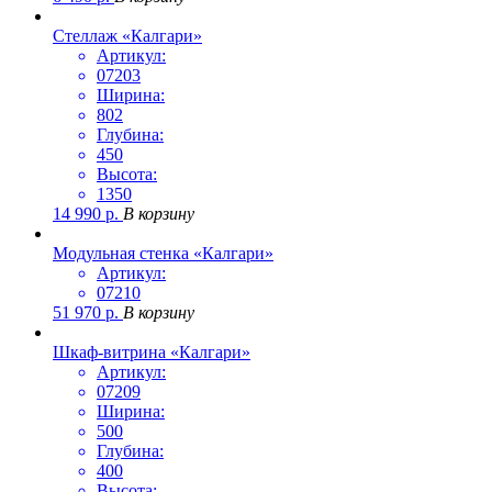
Стеллаж «Калгари»
Артикул:
07203
Ширина:
802
Глубина:
450
Высота:
1350
14 990
р.
В корзину
Модульная стенка «Калгари»
Артикул:
07210
51 970
р.
В корзину
Шкаф-витрина «Калгари»
Артикул:
07209
Ширина:
500
Глубина:
400
Высота: