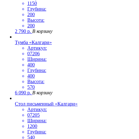
1150
Глубина:
200
Высота:
200
2 790
р.
В корзину
Тумба «Калгари»
Артикул:
07206
Ширина:
400
Глубина:
400
Высота:
570
6 090
р.
В корзину
Стол письменный «Калгари»
Артикул:
07205
Ширина:
1200
Глубина:
540