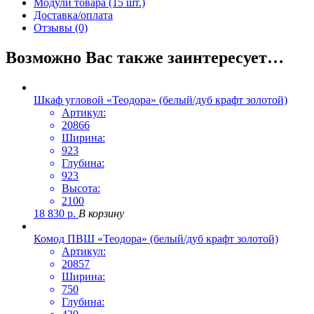
Модули товара (15 шт.)
Доставка/оплата
Отзывы (0)
Возможно Вас также заинтересует…
Шкаф угловой «Теодора» (белый/дуб крафт золотой)
Артикул:
20866
Ширина:
923
Глубина:
923
Высота:
2100
18 830
р.
В корзину
Комод ПВШ «Теодора» (белый/дуб крафт золотой)
Артикул:
20857
Ширина:
750
Глубина: