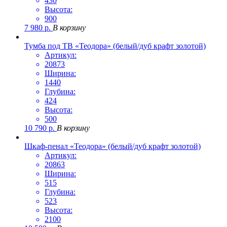
430
Высота:
900
7 980
р.
В корзину
Тумба под ТВ «Теодора» (белый/дуб крафт золотой)
Артикул:
20873
Ширина:
1440
Глубина:
424
Высота:
500
10 790
р.
В корзину
Шкаф-пенал «Теодора» (белый/дуб крафт золотой)
Артикул:
20863
Ширина:
515
Глубина:
523
Высота:
2100