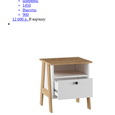
Ширина:
1450
Высота:
900
12 600
р.
В корзину