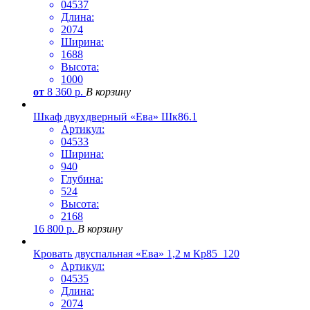
04537
Длина:
2074
Ширина:
1688
Высота:
1000
от
8 360
р.
В корзину
Шкаф двухдверный «Ева» Шк86.1
Артикул:
04533
Ширина:
940
Глубина:
524
Высота:
2168
16 800
р.
В корзину
Кровать двуспальная «Ева» 1,2 м Кр85_120
Артикул:
04535
Длина:
2074