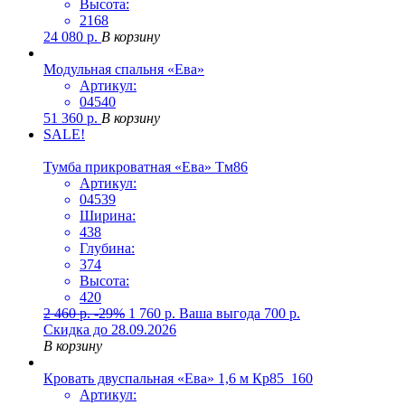
Высота:
2168
24 080
р.
В корзину
Модульная спальня «Ева»
Артикул:
04540
51 360
р.
В корзину
SALE!
Тумба прикроватная «Ева» Тм86
Артикул:
04539
Ширина:
438
Глубина:
374
Высота:
420
2 460
р.
-29%
1 760
р.
Ваша выгода
700
р.
Скидка до 28.09.2026
В корзину
Кровать двуспальная «Ева» 1,6 м Кр85_160
Артикул: