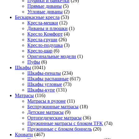
Пуфики и банкетки
(29)
Прямые диваны
(5)
Угловые диваны
(2)
Бескаркасные кресла
(53)
Кресла-мешки
(12)
Диваны и плюшки
(1)
Кресло Комфорт
(4)
Кресла-груши
(26)
Кресло-подушка
(3)
Кресло-шар
(6)
Оригинальные модели
(1)
Пуфы
(6)
Шкафы
(1041)
Шкафы-пеналы
(234)
Шкафы распашные
(617)
Шкафы угловые
(73)
Шкафы-купе
(131)
Матрасы
(116)
Матрасы в рулоне
(11)
Беспружинные матрасы
(18)
Детские матрасы
(9)
Ортопедические матрасы
(36)
Пружинные матрасы с блоком TFK
(74)
Пружинные с блоком боннель
(20)
Кровати
(467)