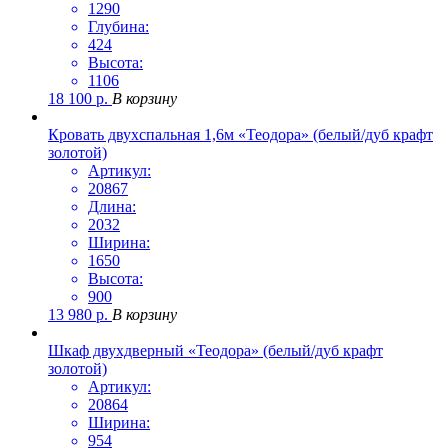
1290
Глубина:
424
Высота:
1106
18 100
р.
В корзину
Кровать двухспальная 1,6м «Теодора» (белый/дуб крафт
золотой)
Артикул:
20867
Длина:
2032
Ширина:
1650
Высота:
900
13 980
р.
В корзину
Шкаф двухдверный «Теодора» (белый/дуб крафт
золотой)
Артикул:
20864
Ширина:
954