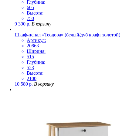
Глубина:
605
Высота:
750
9 390
р.
В корзину
Шкаф-пенал «Теодора» (белый/дуб крафт золотой)
Артикул:
20863
Ширина:
515
Глубина:
523
Высота:
2100
10 580
р.
В корзину