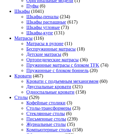
Оригинальные модели
(1)
Пуфы
(6)
Шкафы
(1041)
Шкафы-пеналы
(234)
Шкафы распашные
(617)
Шкафы угловые
(73)
Шкафы-купе
(131)
Матрасы
(116)
Матрасы в рулоне
(11)
Беспружинные матрасы
(18)
Детские матрасы
(9)
Ортопедические матрасы
(36)
Пружинные матрасы с блоком TFK
(74)
Пружинные с блоком боннель
(20)
Кровати
(467)
Кровати с подъемным механизмом
(60)
Двуспальные кровати
(321)
Односпальные кровати
(158)
Столы
(529)
Кофейные столики
(3)
Столы-трансформеры
(23)
Стеклянные столы
(6)
Письменные столы
(239)
Журнальные столы
(35)
Компьютерные столы
(158)