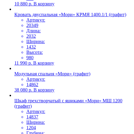
10 880
р.
В корзину
Кровать двуспальная «Мори» КРМЯ 1400.1/1 (графит)
Артикул:
20349
Длина:
2032
Ширина:
1432
Высота:
980
11 990
р.
В корзину
Модульная спальня «Мори» (графит)
Артикул:
14862
38 080
р.
В корзину
Шкаф трехстворчатый с ящиками «Мори» МШ 1200
(графит)
Артикул:
14837
Ширина:
1204
Глубина: