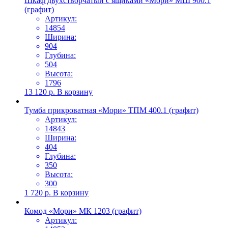
Шкаф двухстворчатый с ящиками «Мори» МШ 900.1
(графит)
Артикул:
14854
Ширина:
904
Глубина:
504
Высота:
1796
13 120
р.
В корзину
Тумба прикроватная «Мори» ТПМ 400.1 (графит)
Артикул:
14843
Ширина:
404
Глубина:
350
Высота:
300
1 720
р.
В корзину
Комод «Мори» МК 1203 (графит)
Артикул: