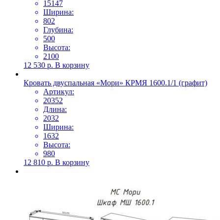
15147
Ширина:
802
Глубина:
500
Высота:
2100
12 530
р.
В корзину
Кровать двуспальная «Мори» КРМЯ 1600.1/1 (графит)
Артикул:
20352
Длина:
2032
Ширина:
1632
Высота:
980
12 810
р.
В корзину