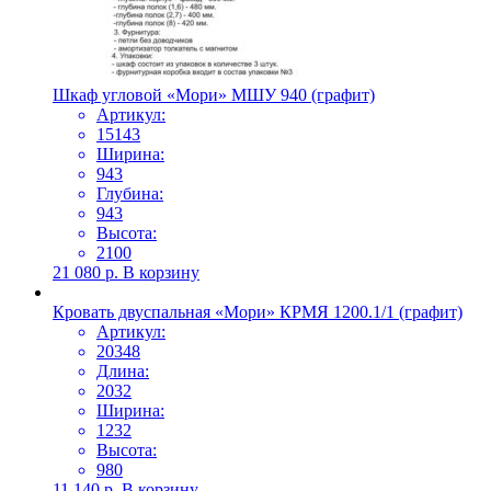
Шкаф угловой «Мори» МШУ 940 (графит)
Артикул:
15143
Ширина:
943
Глубина:
943
Высота:
2100
21 080
р.
В корзину
Кровать двуспальная «Мори» КРМЯ 1200.1/1 (графит)
Артикул:
20348
Длина:
2032
Ширина:
1232
Высота:
980
11 140
р.
В корзину