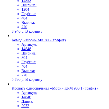
14852
Ширина:
1204
Глубина:
404
Высота:
770
8 940
р.
В корзину
Комод «Мори» МК 803 (графит)
Артикул:
14848
Ширина:
804
Глубина:
404
Высота:
770
5 790
р.
В корзину
Кровать односпальная «Мори» КРМ 900.1 (графит)
Артикул:
14846
Длина:
2032