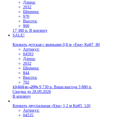
Длина:
2032
Ширина:
970
Высота:
900
17 380
р.
В корзину
SALE!
Кровать детская с ящиками 0,8 м «Ева» Кр87_80
Артикул:
04593
Длина:
2032
Ширина:
844
Высота:
702
13 610
р.
-29%
9 730
р.
Ваша выгода
3 880
р.
Скидка до 28.09.2026
В корзину
Кровать двуспальная «Ева» 1,2 м Кр85_120
Артикул:
04535