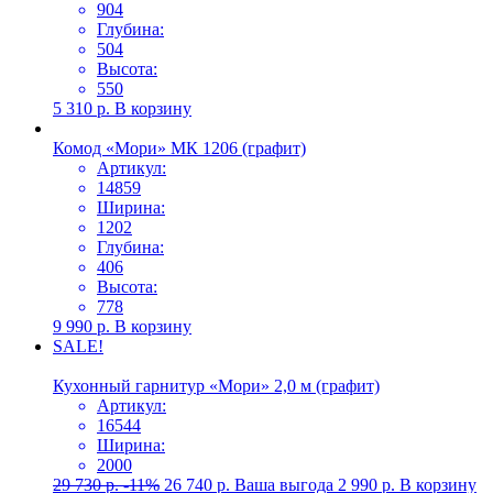
904
Глубина:
504
Высота:
550
5 310
р.
В корзину
Комод «Мори» МК 1206 (графит)
Артикул:
14859
Ширина:
1202
Глубина:
406
Высота:
778
9 990
р.
В корзину
SALE!
Кухонный гарнитур «Мори» 2,0 м (графит)
Артикул:
16544
Ширина:
2000
29 730
р.
-11%
26 740
р.
Ваша выгода
2 990
р.
В корзину