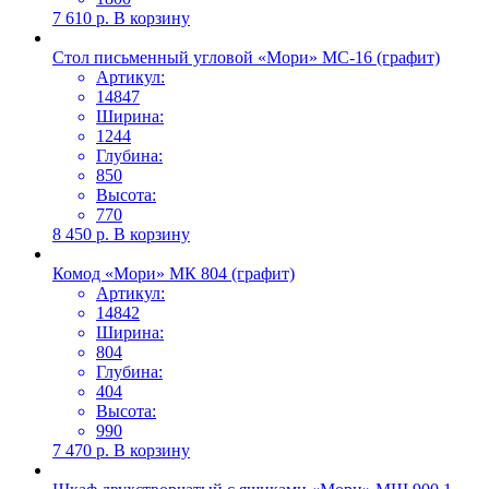
7 610
р.
В корзину
Стол письменный угловой «Мори» МС-16 (графит)
Артикул:
14847
Ширина:
1244
Глубина:
850
Высота:
770
8 450
р.
В корзину
Комод «Мори» МК 804 (графит)
Артикул:
14842
Ширина:
804
Глубина:
404
Высота:
990
7 470
р.
В корзину