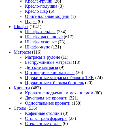
Кресла-груши
(26)
Кресло-подушка
(3)
Кресло-шар
(6)
Оригинальные модели
(1)
Пуфы
(6)
Шкафы
(1041)
Шкафы-пеналы
(234)
Шкафы распашные
(617)
Шкафы угловые
(73)
Шкафы-купе
(131)
Матрасы
(116)
Матрасы в рулоне
(11)
Беспружинные матрасы
(18)
Детские матрасы
(9)
Ортопедические матрасы
(36)
Пружинные матрасы с блоком TFK
(74)
Пружинные с блоком боннель
(20)
Кровати
(467)
Кровати с подъемным механизмом
(60)
Двуспальные кровати
(321)
Односпальные кровати
(158)
Столы
(536)
Кофейные столики
(3)
Столы-трансформеры
(23)
Стеклянные столы
(6)