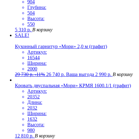
904
Глубина:
504
Высота:
550
5 310
р.
В корзину
SALE!
Кухонный гарнитур «Мори» 2,0 м (графит)
Артикул:
16544
Ширина:
2000
29 730
р.
-11%
26 740
р.
Ваша выгода
2 990
р.
В корзину
Кровать двуспальная «Мори» КРМЯ 1600.1/1 (графит)
Артикул:
20352
Длина:
2032
Ширина:
1632
Высота:
980
12 810
р.
В корзину