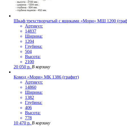
Шкаф трехстворчатый с ящиками «Мори» МШ 1200 (граф
Артикул:
14837
Ширина:
1204
Глубина:
504
Высота:
2100
20 050
р.
В корзину
Комод «Мори» МК 1386 (графит)
Артикул:
14860
Ширина:
1382
Глубина:
406
Высота:
778
10 470
р.
В корзину