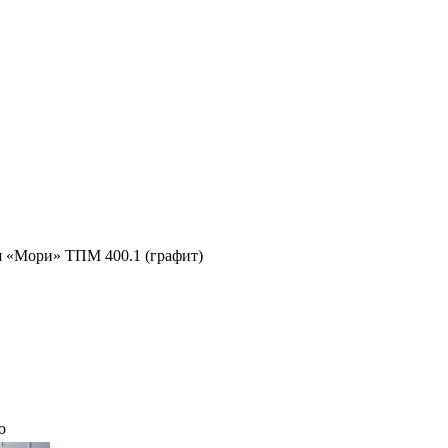
я «Мори» ТПМ 400.1 (графит)
о