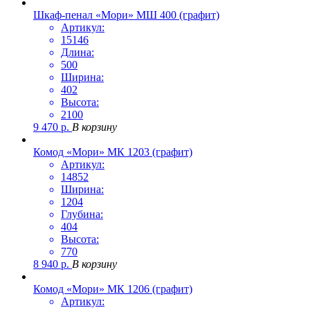
Шкаф-пенал «Мори» МШ 400 (графит)
Артикул:
15146
Длина:
500
Ширина:
402
Высота:
2100
9 470
р.
В корзину
Комод «Мори» МК 1203 (графит)
Артикул:
14852
Ширина:
1204
Глубина:
404
Высота:
770
8 940
р.
В корзину
Комод «Мори» МК 1206 (графит)
Артикул: