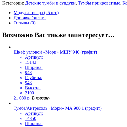
Категории:
Детские тумбы и сундуки
,
Тумбы прикроватные
,
К
Модули товара (25 шт.)
Доставка/оплата
Отзывы (0)
Возможно Вас также заинтересует…
Шкаф угловой «Мори» МШУ 940 (графит)
Артикул:
15143
Ширина:
943
Глубина:
943
Высота:
2100
21 080
р.
В корзину
Тумба/Антресоль «Мори» МА 900.1 (графит)
Артикул:
14850
Ширина: