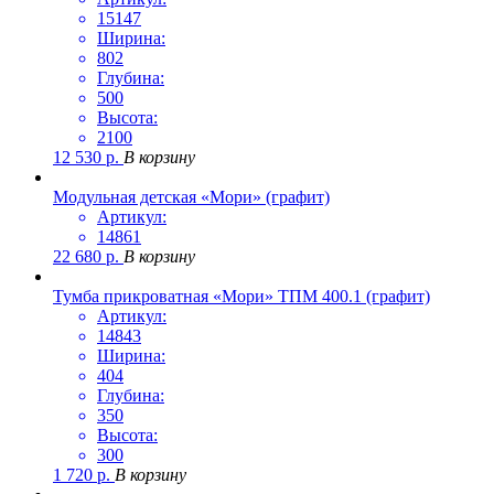
15147
Ширина:
802
Глубина:
500
Высота:
2100
12 530
р.
В корзину
Модульная детская «Мори» (графит)
Артикул:
14861
22 680
р.
В корзину
Тумба прикроватная «Мори» ТПМ 400.1 (графит)
Артикул:
14843
Ширина:
404
Глубина:
350
Высота:
300
1 720
р.
В корзину