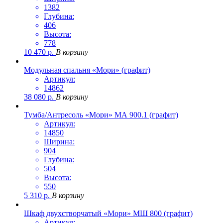
1382
Глубина:
406
Высота:
778
10 470
р.
В корзину
Модульная спальня «Мори» (графит)
Артикул:
14862
38 080
р.
В корзину
Тумба/Антресоль «Мори» МА 900.1 (графит)
Артикул:
14850
Ширина:
904
Глубина:
504
Высота:
550
5 310
р.
В корзину
Шкаф двухстворчатый «Мори» МШ 800 (графит)
Артикул: