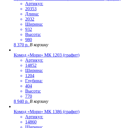
Артикул:
20353
Длина:
2032
Ширина:
932
Высота:
980
8 370
р.
В корзину
Комод «Мори» МК 1203 (графит)
Артикул:
14852
Ширина:
1204
Глубина:
404
Высота:
770
8 940
р.
В корзину
Комод «Мори» МК 1386 (графит)
Артикул:
14860
Ширина: