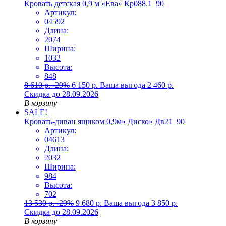
Кровать детская 0,9 м «Ева» Кр088.1_90
Артикул:
04592
Длина:
2074
Ширина:
1032
Высота:
848
8 610
р.
-29%
6 150
р.
Ваша выгода
2 460
р.
Скидка до 28.09.2026
В корзину
SALE!
Кровать-диван ящиком 0,9м» Диско» Дв21_90
Артикул:
04613
Длина:
2032
Ширина:
984
Высота:
702
13 530
р.
-29%
9 680
р.
Ваша выгода
3 850
р.
Скидка до 28.09.2026
В корзину