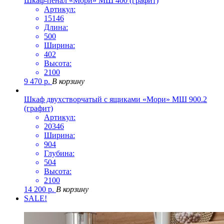
Шкаф-пенал «Мори» МШ 400 (графит)
Артикул:
15146
Длина:
500
Ширина:
402
Высота:
2100
9 470
р.
В корзину
Шкаф двухстворчатый с ящиками «Мори» МШ 900.2
(графит)
Артикул:
20346
Ширина:
904
Глубина:
504
Высота:
2100
14 200
р.
В корзину
SALE!