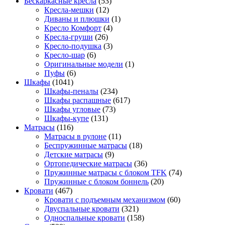
Бескаркасные кресла
(53)
Кресла-мешки
(12)
Диваны и плюшки
(1)
Кресло Комфорт
(4)
Кресла-груши
(26)
Кресло-подушка
(3)
Кресло-шар
(6)
Оригинальные модели
(1)
Пуфы
(6)
Шкафы
(1041)
Шкафы-пеналы
(234)
Шкафы распашные
(617)
Шкафы угловые
(73)
Шкафы-купе
(131)
Матрасы
(116)
Матрасы в рулоне
(11)
Беспружинные матрасы
(18)
Детские матрасы
(9)
Ортопедические матрасы
(36)
Пружинные матрасы с блоком TFK
(74)
Пружинные с блоком боннель
(20)
Кровати
(467)
Кровати с подъемным механизмом
(60)
Двуспальные кровати
(321)
Односпальные кровати
(158)