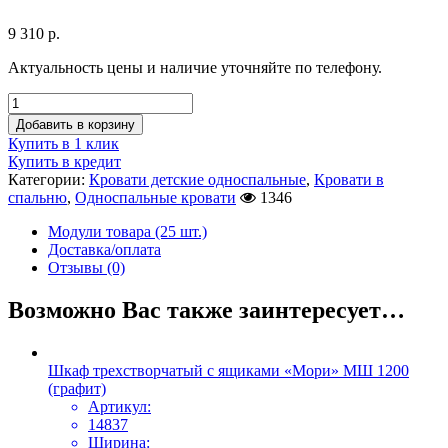
9 310
р.
Актуальность цены и наличие уточняйте по телефону.
Добавить в корзину
Купить в 1 клик
Купить в кредит
Категории:
Кровати детские односпальные
,
Кровати в
спальню
,
Односпальные кровати
1346
Модули товара (25 шт.)
Доставка/оплата
Отзывы (0)
Возможно Вас также заинтересует…
Шкаф трехстворчатый с ящиками «Мори» МШ 1200
(графит)
Артикул:
14837
Ширина: