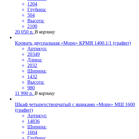
1204
Глубина:
504
Высота:
2100
20 050
р.
В корзину
Кровать двуспальная «Мори» КРМЯ 1400.1/1 (графит)
Артикул:
20349
Длина:
2032
Ширина:
1432
Высота:
980
11 990
р.
В корзину
Шкаф четырехстворчатый с ящиками «Мори» МШ 1600
(графит)
Артикул:
14836
Ширина:
1604
Глубина: