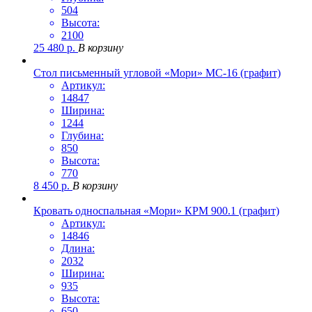
504
Высота:
2100
25 480
р.
В корзину
Стол письменный угловой «Мори» МС-16 (графит)
Артикул:
14847
Ширина:
1244
Глубина:
850
Высота:
770
8 450
р.
В корзину
Кровать односпальная «Мори» КРМ 900.1 (графит)
Артикул:
14846
Длина:
2032
Ширина:
935
Высота:
650