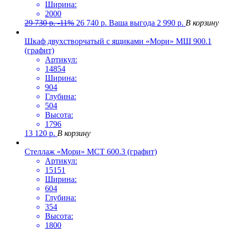
Ширина:
2000
29 730
р.
-11%
26 740
р.
Ваша выгода
2 990
р.
В корзину
Шкаф двухстворчатый с ящиками «Мори» МШ 900.1
(графит)
Артикул:
14854
Ширина:
904
Глубина:
504
Высота:
1796
13 120
р.
В корзину
Стеллаж «Мори» МСТ 600.3 (графит)
Артикул:
15151
Ширина:
604
Глубина:
354
Высота:
1800