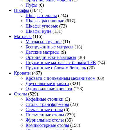
Пуфы
(6)
Шкафы
(1041)
Шкафы-пеналы
(234)
Шкафы распашные
(617)
Шкафы угловые
(73)
Шкафы-купе
(131)
Матрасы
(116)
Матрасы в рулоне
(11)
Беспружинные матрасы
(18)
Детские матрасы
(9)
Ортопедические матрасы
(36)
Пружинные матрасы с блоком TFK
(74)
Пружинные с блоком боннель
(20)
Кровати
(467)
Кровати с подъемным механизмом
(60)
Двуспальные кровати
(321)
Односпальные кровати
(158)
Столы
(529)
Кофейные столики
(3)
Столы-трансформеры
(23)
Стеклянные столы
(6)
Письменные столы
(239)
Журнальные столы
(35)
Компьютерные столы
(158)