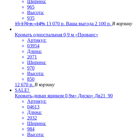
Ширина:
965
Высота:
935
15 170
р.
-14%
13 070
р.
Ваша выгода
2 100
р.
В корзину
Кровать односпальная 0,9 м «Прованс»
Артикул:
03954
Длина:
2071
Ширина:
970
Высота:
850
12 670
р.
В корзину
SALE!
Кровать-диван ящиком 0,9м» Диско» Дв21_90
Артикул:
04613
Длина:
2032
Ширина:
984
Высота: