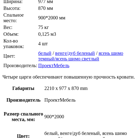
Ширина:
977 мм
Высота:
870 мм
Спальное
900*2000 мм
место:
Вес:
75 кг
Объем:
0,125 м3
Кол-во
4 шт
упаковок:
белый
/
венге/дуб беленый
/
ясень шимо
Цвет:
темный/ясень шимо светлый
Производитель:
ПроектМебель
Четыре царги обеспечивают повышенную прочность кровати.
Габариты
2210 x 977 x 870 mm
Производитель
ПроектМебель
Размер спального
900*2000
места, мм:
белый, венге/дуб беленый, ясень шимо
Цвет: