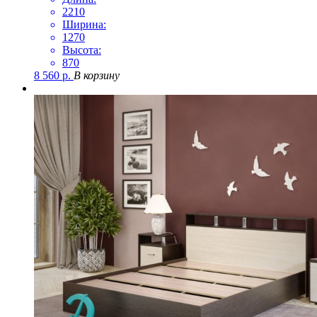
2210
Ширина:
1270
Высота:
870
8 560
р.
В корзину