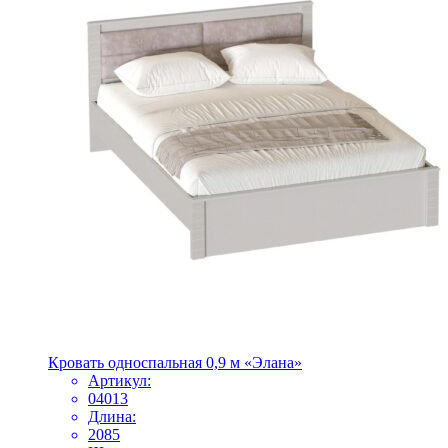
Кровать односпальная 0,9 м «Элана»
Артикул:
04013
Длина:
2085