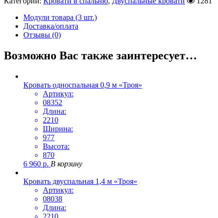
Категории:
Кровати в спальню
,
Двуспальные кровати
1281
Модули товара (3 шт.)
Доставка/оплата
Отзывы (0)
Возможно Вас также заинтересует…
Кровать односпальная 0,9 м «Троя»
Артикул:
08352
Длина:
2210
Ширина:
977
Высота:
870
6 960
р.
В корзину
Кровать двуспальная 1,4 м «Троя»
Артикул:
08038
Длина:
2210