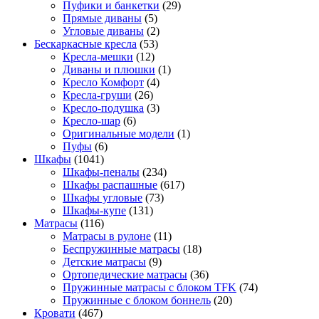
Пуфики и банкетки
(29)
Прямые диваны
(5)
Угловые диваны
(2)
Бескаркасные кресла
(53)
Кресла-мешки
(12)
Диваны и плюшки
(1)
Кресло Комфорт
(4)
Кресла-груши
(26)
Кресло-подушка
(3)
Кресло-шар
(6)
Оригинальные модели
(1)
Пуфы
(6)
Шкафы
(1041)
Шкафы-пеналы
(234)
Шкафы распашные
(617)
Шкафы угловые
(73)
Шкафы-купе
(131)
Матрасы
(116)
Матрасы в рулоне
(11)
Беспружинные матрасы
(18)
Детские матрасы
(9)
Ортопедические матрасы
(36)
Пружинные матрасы с блоком TFK
(74)
Пружинные с блоком боннель
(20)
Кровати
(467)