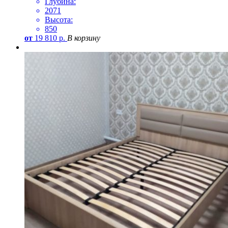
Глубина:
2071
Высота:
850
от
19 810
р.
В корзину