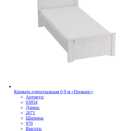
Кровать односпальная 0,9 м «Прованс»
Артикул:
03954
Длина:
2071
Ширина:
970
Высота: