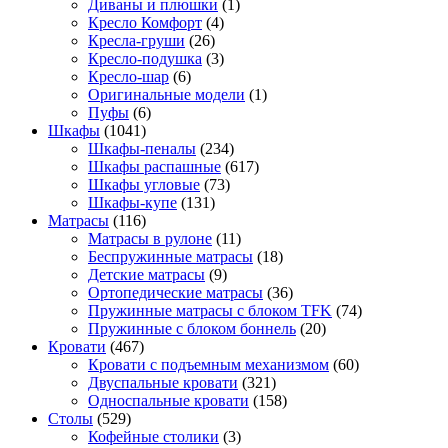
Диваны и плюшки
(1)
Кресло Комфорт
(4)
Кресла-груши
(26)
Кресло-подушка
(3)
Кресло-шар
(6)
Оригинальные модели
(1)
Пуфы
(6)
Шкафы
(1041)
Шкафы-пеналы
(234)
Шкафы распашные
(617)
Шкафы угловые
(73)
Шкафы-купе
(131)
Матрасы
(116)
Матрасы в рулоне
(11)
Беспружинные матрасы
(18)
Детские матрасы
(9)
Ортопедические матрасы
(36)
Пружинные матрасы с блоком TFK
(74)
Пружинные с блоком боннель
(20)
Кровати
(467)
Кровати с подъемным механизмом
(60)
Двуспальные кровати
(321)
Односпальные кровати
(158)
Столы
(529)
Кофейные столики
(3)