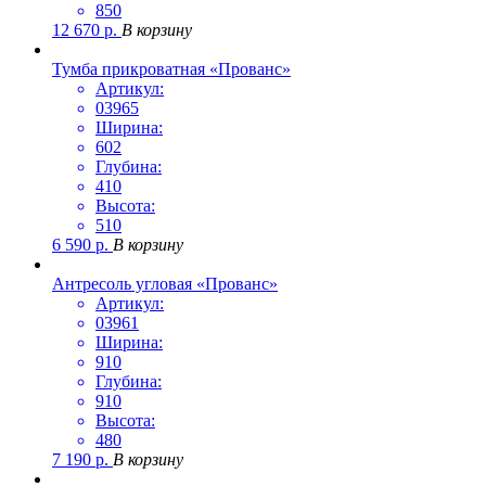
850
12 670
р.
В корзину
Тумба прикроватная «Прованс»
Артикул:
03965
Ширина:
602
Глубина:
410
Высота:
510
6 590
р.
В корзину
Антресоль угловая «Прованс»
Артикул:
03961
Ширина:
910
Глубина:
910
Высота:
480
7 190
р.
В корзину