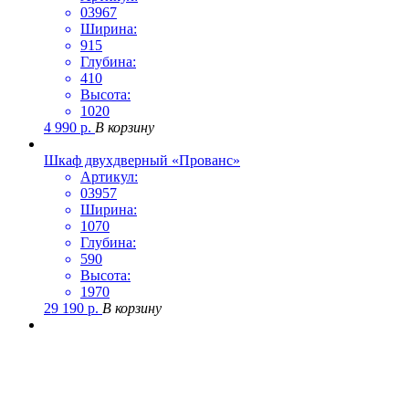
03967
Ширина:
915
Глубина:
410
Высота:
1020
4 990
р.
В корзину
Шкаф двухдверный «Прованс»
Артикул:
03957
Ширина:
1070
Глубина:
590
Высота:
1970
29 190
р.
В корзину