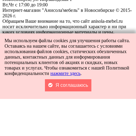
Вт,Чт с 17:00 до 19:00
Интернет-магазин "Анисола'мебель" в Новосибирске © 2015-
2026 г.
Обращаем Ваше внимание на то, что сайт anisola-mebel.ru
носит исключительно информационный характер и ни при
каких условиях информационные материалы и цены,
размещенные на сайте, не являются публичной офертой,
Мы используем файлы cookies для улучшения работы сайта.
определяемой положениями Статьи 437 Гражданского кодекса
Оставаясь на нашем сайте, вы соглашаетесь с условиями
РФ.
использования файлов cookies, статических обезличенных
данных, контактных данных для информирования
потенциальных клиентов об акциях и скидках, новых
товарах и услугах. Чтобы ознакомиться с нашей Политикой
конфиденциальности
нажмите здесь
.
Заказать звонок
Я соглашаюсь
Оставьте свои контакты, чтобы получить бесплатную
консультацию по всем интересующим вас вопросам. Наш
специалист перезвонит вам в ближайшее время.
Либо позвоните нам сами по телефону:
+7-996-546-0311
.