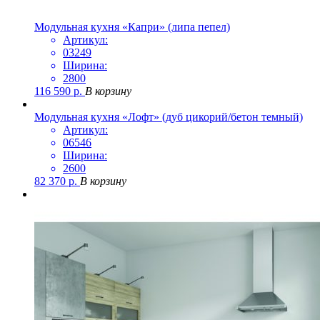
Модульная кухня «Капри» (липа пепел)
Артикул:
03249
Ширина:
2800
116 590
р.
В корзину
Модульная кухня «Лофт» (дуб цикорий/бетон темный)
Артикул:
06546
Ширина:
2600
82 370
р.
В корзину