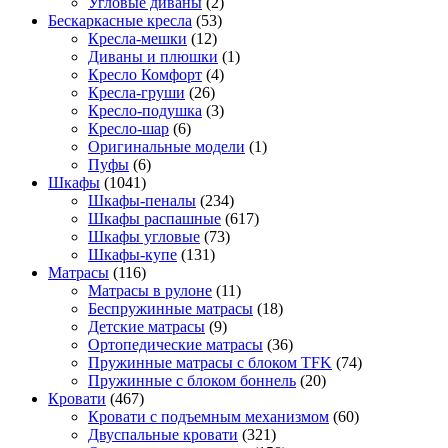
Угловые диваны
(2)
Бескаркасные кресла
(53)
Кресла-мешки
(12)
Диваны и плюшки
(1)
Кресло Комфорт
(4)
Кресла-груши
(26)
Кресло-подушка
(3)
Кресло-шар
(6)
Оригинальные модели
(1)
Пуфы
(6)
Шкафы
(1041)
Шкафы-пеналы
(234)
Шкафы распашные
(617)
Шкафы угловые
(73)
Шкафы-купе
(131)
Матрасы
(116)
Матрасы в рулоне
(11)
Беспружинные матрасы
(18)
Детские матрасы
(9)
Ортопедические матрасы
(36)
Пружинные матрасы с блоком TFK
(74)
Пружинные с блоком боннель
(20)
Кровати
(467)
Кровати с подъемным механизмом
(60)
Двуспальные кровати
(321)