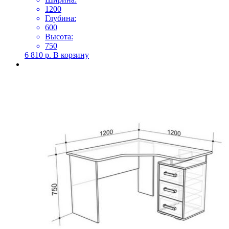
1200
Глубина:
600
Высота:
750
6 810
р.
В корзину