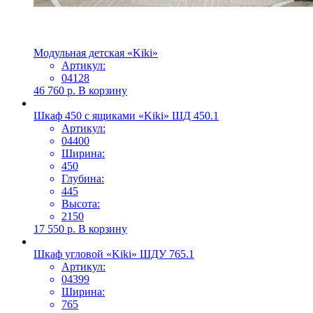
Модульная детская «Kiki»
Артикул:
04128
46 760
р.
В корзину
Шкаф 450 с ящиками «Kiki» ШД 450.1
Артикул:
04400
Ширина:
450
Глубина:
445
Высота:
2150
17 550
р.
В корзину
Шкаф угловой «Kiki» ШДУ 765.1
Артикул:
04399
Ширина:
765