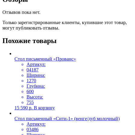
Отзывов пока нет.
Только зарегистрированные клиенты, купившие этот товар,
могут публиковать отзывы.
Похожие товары
Стол письменный «Прованс»
Артикул:
04187
Ширина:
1270
Глубина:
600
Высота:
755
15 590
р.
В корзину
Стол письменный «Сити-1» (венге/дуб молочный)
Артикул:
03486
Ширина: