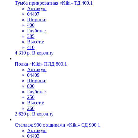
Тумба прикроватная «Kiki» ТД 400.1
Артикул:
04407
Ширина:
400
Глубина:
385
Высота:
410
4 310
р.
В корзину
Полка «Kiki» ПЛД 800.1
Артикул:
04409
Ширина:
800
Глубина:
250
Высота:
260
2 620
р.
В корзину
Стеллаж 900 с ящиками «Kiki» СД 900.1
Артикул:
04403