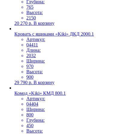
Глубина:
765
Высота:
2150
20 270
р.
В корзину
Кровать с ящиками «Kiki» ДКД 2000.1
Артикул:
04411
Длина:
2032
Ширина:
970
Высота:
900
29 790
р.
В корзину
Комод «Kiki» КМД 800.1
Артикул:
04404
Ширина:
800
Глубина:
450
Высота: