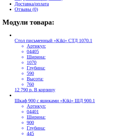
Доставка/оплата
Отзывы (0)
Модули товара:
Стол письменный «Kiki» СТД 1070.1
Артикул:
04405
Ширина:
1070
Глубина:
590
Высота:
760
12 790
р.
В корзину
Шкаф 900 с ящиками «Kiki» ШД 900.1
Артикул:
04401
Ширина:
900
Глубина:
445