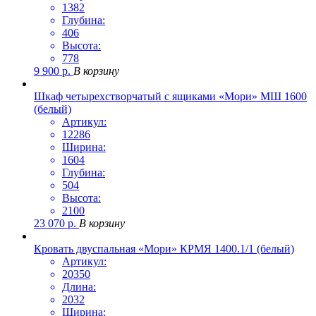
1382
Глубина:
406
Высота:
778
9 900
р.
В корзину
Шкаф четырехстворчатый с ящиками «Мори» МШ 1600
(белый)
Артикул:
12286
Ширина:
1604
Глубина:
504
Высота:
2100
23 070
р.
В корзину
Кровать двуспальная «Мори» КРМЯ 1400.1/1 (белый)
Артикул:
20350
Длина:
2032
Ширина: