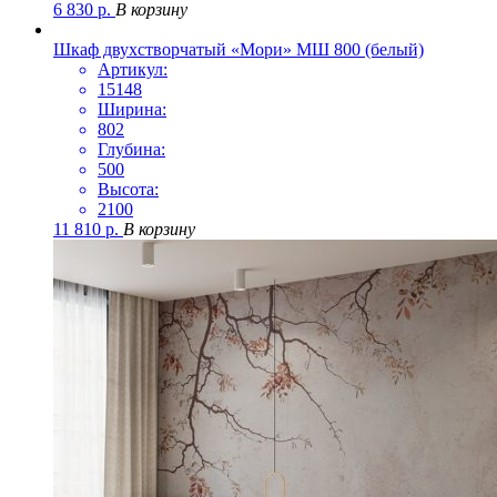
6 830
р.
В корзину
Шкаф двухстворчатый «Мори» МШ 800 (белый)
Артикул:
15148
Ширина:
802
Глубина:
500
Высота:
2100
11 810
р.
В корзину