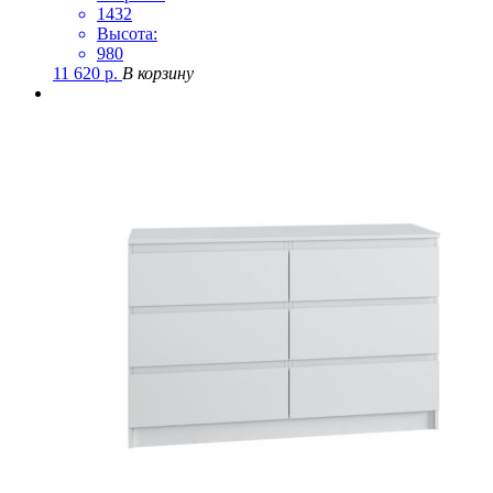
1432
Высота:
980
11 620
р.
В корзину