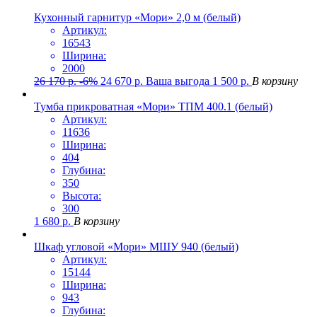
Кухонный гарнитур «Мори» 2,0 м (белый)
Артикул:
16543
Ширина:
2000
26 170
р.
-6%
24 670
р.
Ваша выгода
1 500
р.
В корзину
Тумба прикроватная «Мори» ТПМ 400.1 (белый)
Артикул:
11636
Ширина:
404
Глубина:
350
Высота:
300
1 680
р.
В корзину
Шкаф угловой «Мори» МШУ 940 (белый)
Артикул:
15144
Ширина:
943
Глубина: