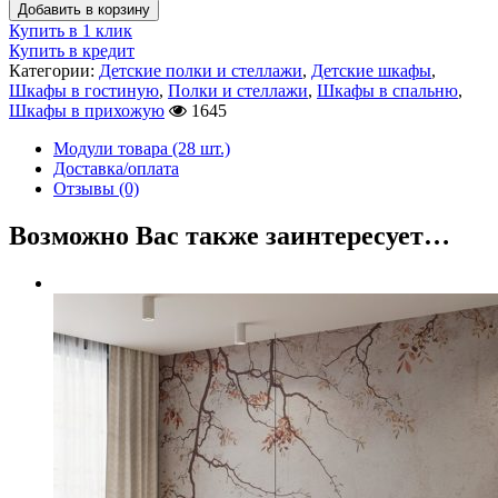
Добавить в корзину
Купить в 1 клик
Купить в кредит
Категории:
Детские полки и стеллажи
,
Детские шкафы
,
Шкафы в гостиную
,
Полки и стеллажи
,
Шкафы в спальню
,
Шкафы в прихожую
1645
Модули товара (28 шт.)
Доставка/оплата
Отзывы (0)
Возможно Вас также заинтересует…