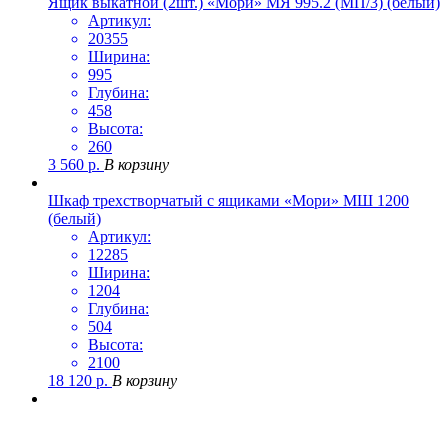
Ящик выкатной (2шт.) «Мори» МЯ 995.2 (МП/3) (белый)
Артикул:
20355
Ширина:
995
Глубина:
458
Высота:
260
3 560
р.
В корзину
Шкаф трехстворчатый с ящиками «Мори» МШ 1200
(белый)
Артикул:
12285
Ширина:
1204
Глубина:
504
Высота:
2100
18 120
р.
В корзину