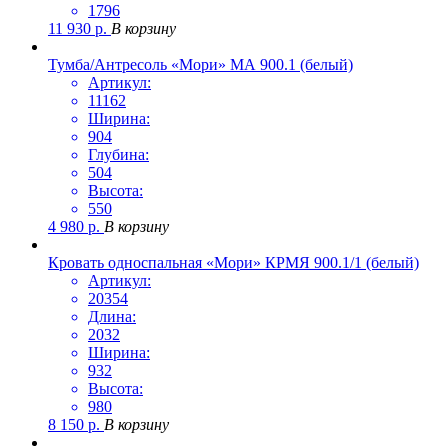
1796
11 930
р.
В корзину
Тумба/Антресоль «Мори» МА 900.1 (белый)
Артикул:
11162
Ширина:
904
Глубина:
504
Высота:
550
4 980
р.
В корзину
Кровать односпальная «Мори» КРМЯ 900.1/1 (белый)
Артикул:
20354
Длина:
2032
Ширина:
932
Высота:
980
8 150
р.
В корзину