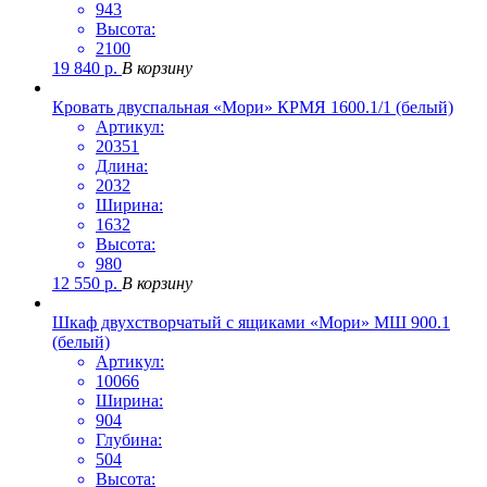
943
Высота:
2100
19 840
р.
В корзину
Кровать двуспальная «Мори» КРМЯ 1600.1/1 (белый)
Артикул:
20351
Длина:
2032
Ширина:
1632
Высота:
980
12 550
р.
В корзину
Шкаф двухстворчатый с ящиками «Мори» МШ 900.1
(белый)
Артикул:
10066
Ширина:
904
Глубина:
504
Высота: