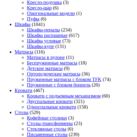
Кресло-подушка
(3)
Кресло-шар
(6)
Оригинальные модели
(1)
Пуфы
(6)
Шкафы
(1041)
Шкафы-пеналы
(234)
Шкафы распашные
(617)
Шкафы угловые
(73)
Шкафы-купе
(131)
Матрасы
(116)
Матрасы в рулоне
(11)
Беспружинные матрасы
(18)
Детские матрасы
(9)
Ортопедические матрасы
(36)
Пружинные матрасы с блоком TFK
(74)
Пружинные с блоком боннель
(20)
Кровати
(467)
Кровати с подъемным механизмом
(60)
Двуспальные кровати
(321)
Односпальные кровати
(158)
Столы
(529)
Кофейные столики
(3)
Столы-трансформеры
(23)
Стеклянные столы
(6)
Письменные столы
(239)