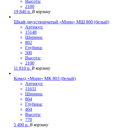
Высота:
2100
19 840
р.
В корзину
Шкаф двухстворчатый «Мори» МШ 800 (белый)
Артикул:
15148
Ширина:
802
Глубина:
500
Высота:
2100
11 810
р.
В корзину
Комод «Мори» МК 803 (белый)
Артикул:
11631
Ширина:
804
Глубина:
404
Высота:
770
5 490
р.
В корзину