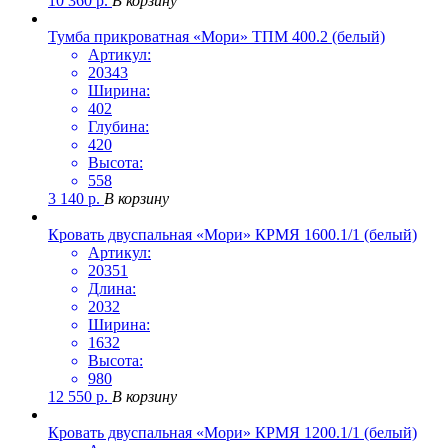
10 360
р.
В корзину
Тумба прикроватная «Мори» ТПМ 400.2 (белый)
Артикул:
20343
Ширина:
402
Глубина:
420
Высота:
558
3 140
р.
В корзину
Кровать двуспальная «Мори» КРМЯ 1600.1/1 (белый)
Артикул:
20351
Длина:
2032
Ширина:
1632
Высота:
980
12 550
р.
В корзину
Кровать двуспальная «Мори» КРМЯ 1200.1/1 (белый)