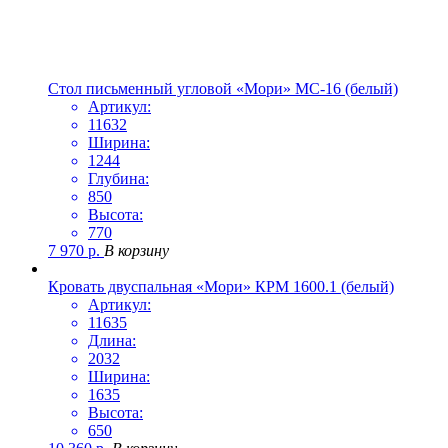
Стол письменный угловой «Мори» МС-16 (белый)
Артикул:
11632
Ширина:
1244
Глубина:
850
Высота:
770
7 970
р.
В корзину
Кровать двуспальная «Мори» КРМ 1600.1 (белый)
Артикул:
11635
Длина:
2032
Ширина:
1635
Высота:
650