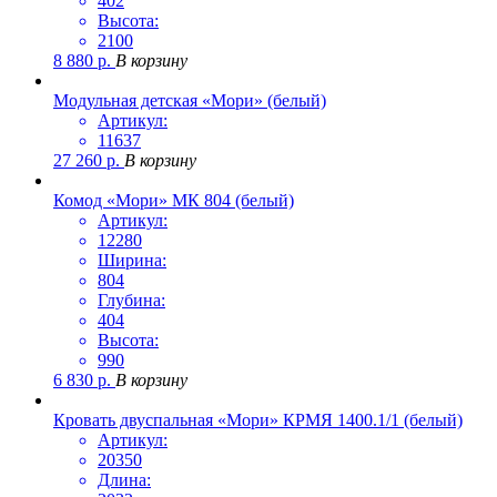
402
Высота:
2100
8 880
р.
В корзину
Модульная детская «Мори» (белый)
Артикул:
11637
27 260
р.
В корзину
Комод «Мори» МК 804 (белый)
Артикул:
12280
Ширина:
804
Глубина:
404
Высота:
990
6 830
р.
В корзину
Кровать двуспальная «Мори» КРМЯ 1400.1/1 (белый)
Артикул:
20350
Длина: