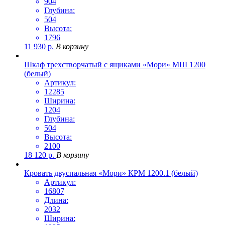
904
Глубина:
504
Высота:
1796
11 930
р.
В корзину
Шкаф трехстворчатый с ящиками «Мори» МШ 1200
(белый)
Артикул:
12285
Ширина:
1204
Глубина:
504
Высота:
2100
18 120
р.
В корзину
Кровать двуспальная «Мори» КРМ 1200.1 (белый)
Артикул:
16807
Длина:
2032
Ширина: