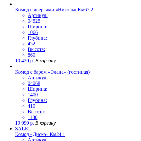
Комод с дверками «Николь» Км67.2
Артикул:
04525
Ширина:
1066
Глубина:
452
Высота:
860
10 420
р.
В корзину
Комод с баром «Элана» (гостиная)
Артикул:
04068
Ширина:
1400
Глубина:
410
Высота:
1180
19 990
р.
В корзину
SALE!
Комод «Диско» Км24.1
Артикул: