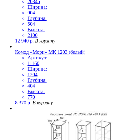
20345
Ширина:
904
Глубина:
504
Высота:
2100
12 940
р.
В корзину
Комод «Мори» МК 1203 (белый)
Артикул:
11160
Ширина:
1204
Глубина:
404
Высота:
770
8 370
р.
В корзину