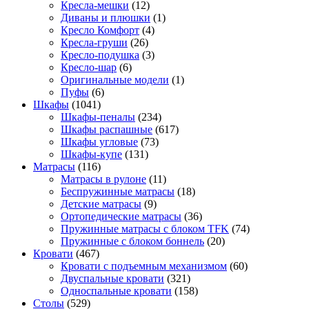
Кресла-мешки
(12)
Диваны и плюшки
(1)
Кресло Комфорт
(4)
Кресла-груши
(26)
Кресло-подушка
(3)
Кресло-шар
(6)
Оригинальные модели
(1)
Пуфы
(6)
Шкафы
(1041)
Шкафы-пеналы
(234)
Шкафы распашные
(617)
Шкафы угловые
(73)
Шкафы-купе
(131)
Матрасы
(116)
Матрасы в рулоне
(11)
Беспружинные матрасы
(18)
Детские матрасы
(9)
Ортопедические матрасы
(36)
Пружинные матрасы с блоком TFK
(74)
Пружинные с блоком боннель
(20)
Кровати
(467)
Кровати с подъемным механизмом
(60)
Двуспальные кровати
(321)
Односпальные кровати
(158)
Столы
(529)