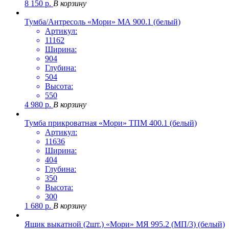
8 150
р.
В корзину
Тумба/Антресоль «Мори» МА 900.1 (белый)
Артикул:
11162
Ширина:
904
Глубина:
504
Высота:
550
4 980
р.
В корзину
Тумба прикроватная «Мори» ТПМ 400.1 (белый)
Артикул:
11636
Ширина:
404
Глубина:
350
Высота:
300
1 680
р.
В корзину
Ящик выкатной (2шт.) «Мори» МЯ 995.2 (МП/3) (белый)