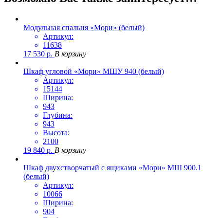
Модульная спальня «Мори» (белый)
Артикул:
11638
17 530
р.
В корзину
Шкаф угловой «Мори» МШУ 940 (белый)
Артикул:
15144
Ширина:
943
Глубина:
943
Высота:
2100
19 840
р.
В корзину
Шкаф двухстворчатый с ящиками «Мори» МШ 900.1
(белый)
Артикул:
10066
Ширина:
904