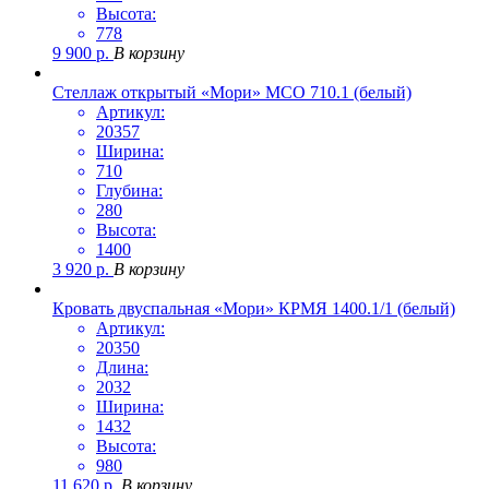
Высота:
778
9 900
р.
В корзину
Стеллаж открытый «Мори» МСО 710.1 (белый)
Артикул:
20357
Ширина:
710
Глубина:
280
Высота:
1400
3 920
р.
В корзину
Кровать двуспальная «Мори» КРМЯ 1400.1/1 (белый)
Артикул:
20350
Длина:
2032
Ширина:
1432
Высота:
980
11 620
р.
В корзину