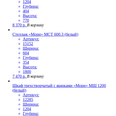
1204
Глубина:
404
Высота:
770
8 370
р.
В корзину
Стеллаж «Мори» МСТ 600.3 (белый)
Артикул:
15152
Ширина:
604
Глубина:
354
Высота:
1800
7 470
р.
В корзину
Шкаф трехстворчатый с ящиками «Мори» МШ 1200
(белый)
Артикул:
12285
Ширина:
1204
Глубина: