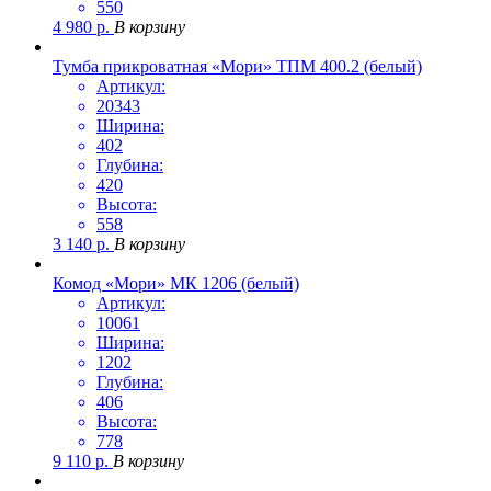
550
4 980
р.
В корзину
Тумба прикроватная «Мори» ТПМ 400.2 (белый)
Артикул:
20343
Ширина:
402
Глубина:
420
Высота:
558
3 140
р.
В корзину
Комод «Мори» МК 1206 (белый)
Артикул:
10061
Ширина:
1202
Глубина:
406
Высота:
778
9 110
р.
В корзину