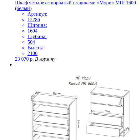
Шкаф четырехстворчатый с ящиками «Мори» МШ 1600
(белый)
Артикул:
12286
Ширина:
1604
Глубина:
504
Высота:
2100
23 070
р.
В корзину