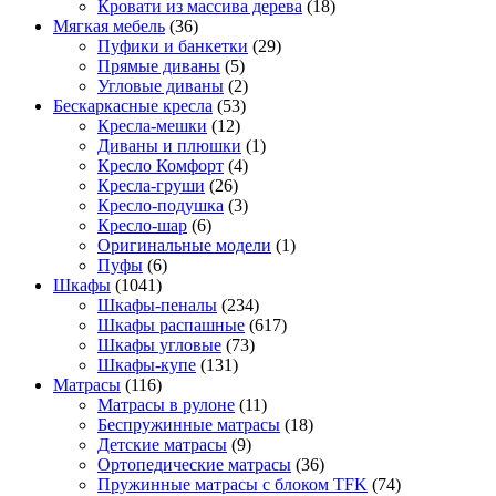
Кровати из массива дерева
(18)
Мягкая мебель
(36)
Пуфики и банкетки
(29)
Прямые диваны
(5)
Угловые диваны
(2)
Бескаркасные кресла
(53)
Кресла-мешки
(12)
Диваны и плюшки
(1)
Кресло Комфорт
(4)
Кресла-груши
(26)
Кресло-подушка
(3)
Кресло-шар
(6)
Оригинальные модели
(1)
Пуфы
(6)
Шкафы
(1041)
Шкафы-пеналы
(234)
Шкафы распашные
(617)
Шкафы угловые
(73)
Шкафы-купе
(131)
Матрасы
(116)
Матрасы в рулоне
(11)
Беспружинные матрасы
(18)
Детские матрасы
(9)
Ортопедические матрасы
(36)
Пружинные матрасы с блоком TFK
(74)