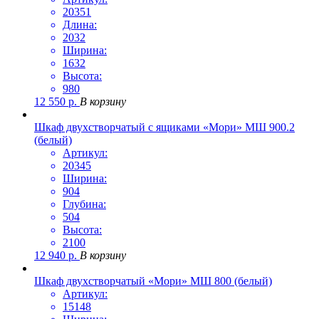
20351
Длина:
2032
Ширина:
1632
Высота:
980
12 550
р.
В корзину
Шкаф двухстворчатый с ящиками «Мори» МШ 900.2
(белый)
Артикул:
20345
Ширина:
904
Глубина:
504
Высота:
2100
12 940
р.
В корзину
Шкаф двухстворчатый «Мори» МШ 800 (белый)
Артикул:
15148