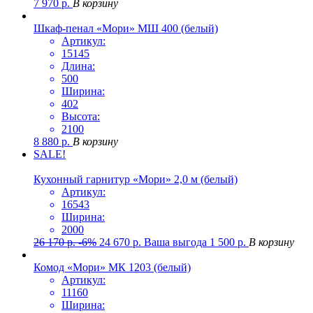
7 970
р.
В корзину
Шкаф-пенал «Мори» МШ 400 (белый)
Артикул:
15145
Длина:
500
Ширина:
402
Высота:
2100
8 880
р.
В корзину
SALE!
Кухонный гарнитур «Мори» 2,0 м (белый)
Артикул:
16543
Ширина:
2000
26 170
р.
-6%
24 670
р.
Ваша выгода
1 500
р.
В корзину
Комод «Мори» МК 1203 (белый)
Артикул:
11160
Ширина: