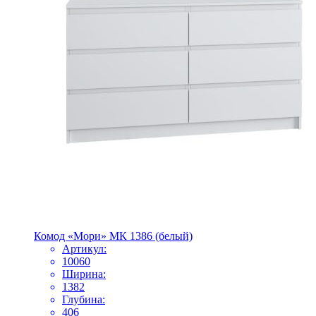
Комод «Мори» МК 1386 (белый)
Артикул:
10060
Ширина:
1382
Глубина:
406