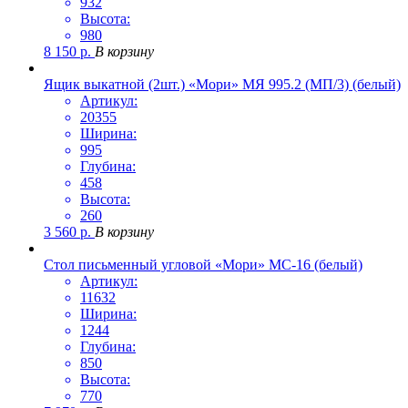
932
Высота:
980
8 150
р.
В корзину
Ящик выкатной (2шт.) «Мори» МЯ 995.2 (МП/3) (белый)
Артикул:
20355
Ширина:
995
Глубина:
458
Высота:
260
3 560
р.
В корзину
Стол письменный угловой «Мори» МС-16 (белый)
Артикул:
11632
Ширина:
1244
Глубина:
850
Высота:
770