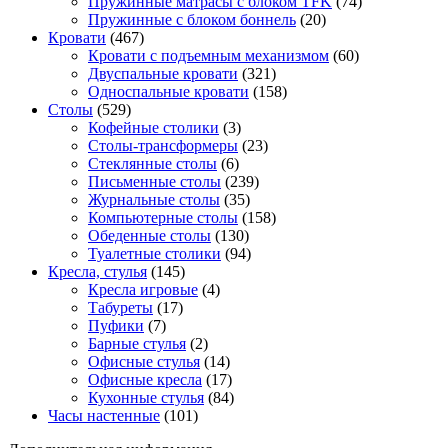
Пружинные матрасы с блоком TFK
(74)
Пружинные с блоком боннель
(20)
Кровати
(467)
Кровати с подъемным механизмом
(60)
Двуспальные кровати
(321)
Односпальные кровати
(158)
Столы
(529)
Кофейные столики
(3)
Столы-трансформеры
(23)
Стеклянные столы
(6)
Письменные столы
(239)
Журнальные столы
(35)
Компьютерные столы
(158)
Обеденные столы
(130)
Туалетные столики
(94)
Кресла, стулья
(145)
Кресла игровые
(4)
Табуреты
(17)
Пуфики
(7)
Барные стулья
(2)
Офисные стулья
(14)
Офисные кресла
(17)
Кухонные стулья
(84)
Часы настенные
(101)