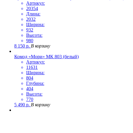
Артикул:
20354
Длина:
2032
Ширина:
932
Высота:
980
8 150
р.
В корзину
Комод «Мори» МК 803 (белый)
Артикул:
11631
Ширина:
804
Глубина:
404
Высота:
770
5 490
р.
В корзину