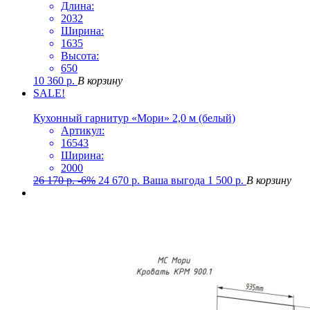
Длина:
2032
Ширина:
1635
Высота:
650
10 360
р.
В корзину
SALE!
Кухонный гарнитур «Мори» 2,0 м (белый)
Артикул:
16543
Ширина:
2000
26 170
р.
-6%
24 670
р.
Ваша выгода
1 500
р.
В корзину