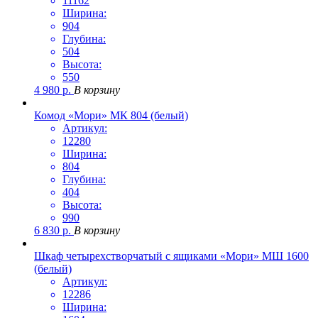
11162
Ширина:
904
Глубина:
504
Высота:
550
4 980
р.
В корзину
Комод «Мори» МК 804 (белый)
Артикул:
12280
Ширина:
804
Глубина:
404
Высота:
990
6 830
р.
В корзину
Шкаф четырехстворчатый с ящиками «Мори» МШ 1600
(белый)
Артикул:
12286
Ширина: