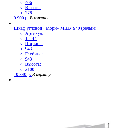
406
Высота:
778
9 900
р.
В корзину
Шкаф угловой «Мори» МШУ 940 (белый)
Артикул:
15144
Ширина:
943
Глубина:
943
Высота:
2100
19 840
р.
В корзину