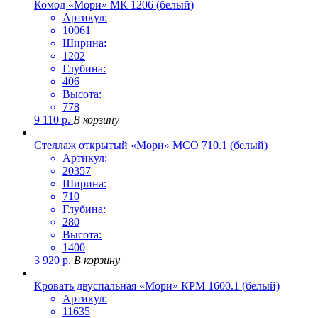
Комод «Мори» МК 1206 (белый)
Артикул:
10061
Ширина:
1202
Глубина:
406
Высота:
778
9 110
р.
В корзину
Стеллаж открытый «Мори» МСО 710.1 (белый)
Артикул:
20357
Ширина:
710
Глубина:
280
Высота:
1400
3 920
р.
В корзину
Кровать двуспальная «Мори» КРМ 1600.1 (белый)
Артикул:
11635