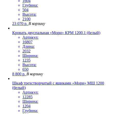
1604
Глубина:
504
Высота:
2100
23 070
р.
В корзину
Кровать двуспальная «Мори» КРМ 1200.1 (белый)
Артикул:
16807
Длина:
2032
Ширина:
1235
Высота:
650
8 800
р.
В корзину
Шкаф трехстворчатый с ящиками «Мори» МШ 1200
(белый)
Артикул:
12285
Ширина:
1204
Глубина: