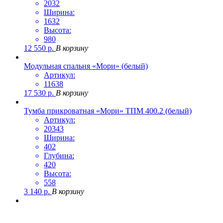
2032
Ширина:
1632
Высота:
980
12 550
р.
В корзину
Модульная спальня «Мори» (белый)
Артикул:
11638
17 530
р.
В корзину
Тумба прикроватная «Мори» ТПМ 400.2 (белый)
Артикул:
20343
Ширина:
402
Глубина:
420
Высота:
558
3 140
р.
В корзину