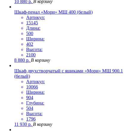
10 880
р.
В корзину
Шкаф-пенал «Мори» МШ 400 (белый)
Артикул:
15145
Длина:
500
Ширина:
402
Высота:
2100
8 880
р.
В корзину
Шкаф двухстворчатый с ящиками «Мори» МШ 900.1
(белый)
Артикул:
10066
Ширина:
904
Глубина:
504
Высота:
1796
11 930
р.
В корзину