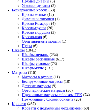
Прямые диваны
(5)
Угловые диваны
(2)
Бескаркасные кресла
(53)
Кресла-мешки
(12)
Диваны и плюшки
(1)
Кресло Комфорт
(4)
Кресла-груши
(26)
Кресло-подушка
(3)
Кресло-шар
(6)
Оригинальные модели
(1)
Пуфы
(6)
Шкафы
(1041)
Шкафы-пеналы
(234)
Шкафы распашные
(617)
Шкафы угловые
(73)
Шкафы-купе
(131)
Матрасы
(116)
Матрасы в рулоне
(11)
Беспружинные матрасы
(18)
Детские матрасы
(9)
Ортопедические матрасы
(36)
Пружинные матрасы с блоком TFK
(74)
Пружинные с блоком боннель
(20)
Кровати
(467)
Кровати с подъемным механизмом
(60)