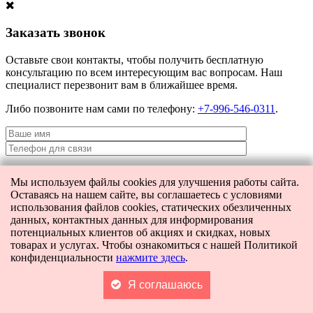
Заказать звонок
Оставьте свои контакты, чтобы получить бесплатную
консультацию по всем интересующим вас вопросам. Наш
специалист перезвонит вам в ближайшее время.
Либо позвоните нам сами по телефону:
+7-996-546-0311
.
Мы используем файлы cookies для улучшения работы сайта.
Я даю согласие на
обработку персональных данных
и согласие на
Оставаясь на нашем сайте, вы соглашаетесь с условиями
передачу этих данных третьим лицам.
использования файлов cookies, статических обезличенных
данных, контактных данных для информирования
потенциальных клиентов об акциях и скидках, новых
товарах и услугах. Чтобы ознакомиться с нашей Политикой
[contact-form-7 404 "Not Found"]
конфиденциальности
нажмите здесь
.
Главная
Каталог
Поиск
Корзина
0
Я соглашаюсь
Контакты