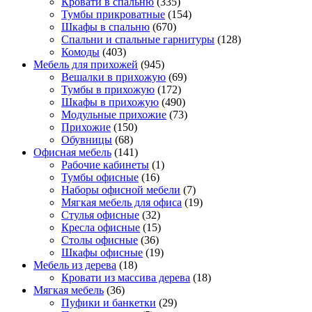
Кровати в спальню
(335)
Тумбы прикроватные
(154)
Шкафы в спальню
(670)
Спальни и спальные гарнитуры
(128)
Комоды
(403)
Мебель для прихожей
(945)
Вешалки в прихожую
(69)
Тумбы в прихожую
(172)
Шкафы в прихожую
(490)
Модульные прихожие
(73)
Прихожие
(150)
Обувницы
(68)
Офисная мебель
(141)
Рабочие кабинеты
(1)
Тумбы офисные
(16)
Наборы офисной мебели
(7)
Мягкая мебель для офиса
(19)
Стулья офисные
(32)
Кресла офисные
(15)
Столы офисные
(36)
Шкафы офисные
(19)
Мебель из дерева
(18)
Кровати из массива дерева
(18)
Мягкая мебель
(36)
Пуфики и банкетки
(29)