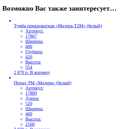
Возможно Вас также заинтересует…
Тумба прикроватная «Мадера-Т2М» (белый)
Артикул:
17867
Ширина:
400
Глубина:
420
Высота:
554
2 870
р.
В корзину
Пенал ДМ «Мадера» (белый)
Артикул:
17889
Длина:
520
Ширина:
400
Высота:
2100