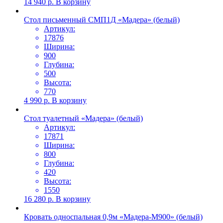
14 940
р.
В корзину
Стол письменный СМП1Д «Мадера» (белый)
Артикул:
17876
Ширина:
900
Глубина:
500
Высота:
770
4 990
р.
В корзину
Стол туалетный «Мадера» (белый)
Артикул:
17871
Ширина:
800
Глубина:
420
Высота:
1550
16 280
р.
В корзину
Кровать односпальная 0,9м «Мадера-М900» (белый)