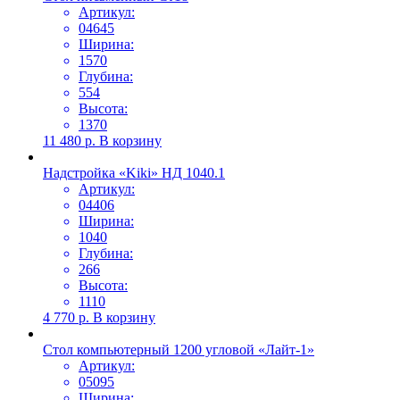
Артикул:
04645
Ширина:
1570
Глубина:
554
Высота:
1370
11 480
р.
В корзину
Надстройка «Kiki» НД 1040.1
Артикул:
04406
Ширина:
1040
Глубина:
266
Высота:
1110
4 770
р.
В корзину
Стол компьютерный 1200 угловой «Лайт-1»
Артикул:
05095
Ширина: