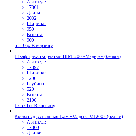
Артикул:
17861
Длина:
2032
Ширина:
950
Высота:
900
6 510
р.
В корзину
Шкаф трехстворчатый ШМ1200 «Мадера» (белый)
Артикул:
17897
Ширина:
1200
Глубина:
520
Высота:
2100
17 570
р.
В корзину
Кровать двуспальная 1,2м «Мадера-М1200» (белый)
Артикул:
17860
Длина: