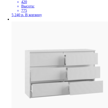
420
Высота:
775
5 240
р.
В корзину