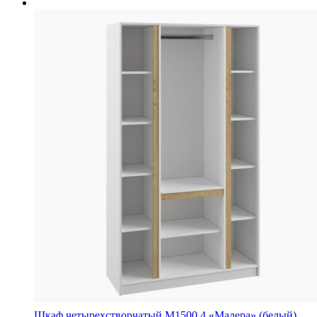
Шкаф четырехстворчатый М1500.4 «Мадера» (белый)