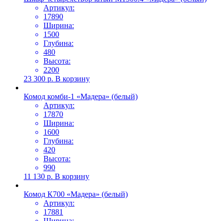
Артикул:
17890
Ширина:
1500
Глубина:
480
Высота:
2200
23 300
р.
В корзину
Комод комби-1 «Мадера» (белый)
Артикул:
17870
Ширина:
1600
Глубина:
420
Высота:
990
11 130
р.
В корзину
Комод К700 «Мадера» (белый)
Артикул:
17881
Ширина: