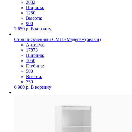
2032
Ширина:
1250
Высота:
900
7 650
р.
В корзину
Стол письменный СМП «Мадера» (белый)
Артикул:
17873
Ширина:
1050
Глубина:
500
Высота:
750
6 980
р.
В корзину