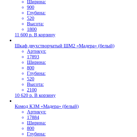
Ширина:
900
Глубина:
520
Высота:
1800
11 600
р.
В корзину
Шкаф двухстворчатый ШМ2 «Мадера» (белый)
Артикул:
17893
Ширина:
800
Глубина:
520
Высота:
2100
10 620
р.
В корзину
Комод К3М «Мадера» (белый)
Артикул:
17884
Ширина:
800
Глубина: