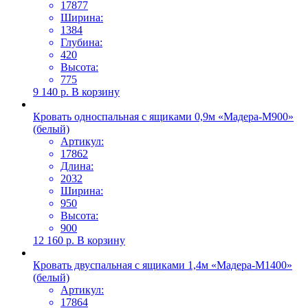
17877
Ширина:
1384
Глубина:
420
Высота:
775
9 140
р.
В корзину
Кровать односпальная с ящиками 0,9м «Мадера-М900»
(белый)
Артикул:
17862
Длина:
2032
Ширина:
950
Высота:
900
12 160
р.
В корзину
Кровать двуспальная с ящиками 1,4м «Мадера-М1400»
(белый)
Артикул:
17864