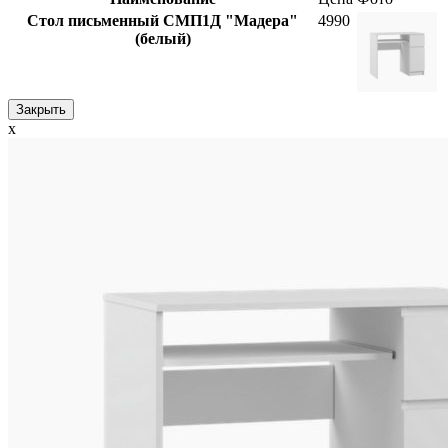
Стол письменный СМП1Д "Мадера"
4990
(белый)
Закрыть
x