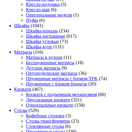
Кресло-подушка
(3)
Кресло-шар
(6)
Оригинальные модели
(1)
Пуфы
(6)
Шкафы
(1041)
Шкафы-пеналы
(234)
Шкафы распашные
(617)
Шкафы угловые
(73)
Шкафы-купе
(131)
Матрасы
(116)
Матрасы в рулоне
(11)
Беспружинные матрасы
(18)
Детские матрасы
(9)
Ортопедические матрасы
(36)
Пружинные матрасы с блоком TFK
(74)
Пружинные с блоком боннель
(20)
Кровати
(467)
Кровати с подъемным механизмом
(60)
Двуспальные кровати
(321)
Односпальные кровати
(158)
Столы
(529)
Кофейные столики
(3)
Столы-трансформеры
(23)
Стеклянные столы
(6)
Письменные столы
(239)