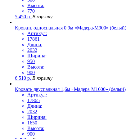
Высота:
770
5 450
р.
В корзину
Кровать односпальная 0,9м «Мадера-М900» (белый)
Артикул:
17861
Длина:
2032
Ширина:
950
Высота:
900
6 510
р.
В корзину
Кровать двуспальная 1,6м «Мадера-М1600» (белый)
Артикул:
17865
Длина:
2032
Ширина:
1650
Высота:
900