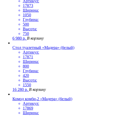
Артикул:
17873
Ширина:
1050
Глубина:
500
Высота:
750
6 980
р.
В корзину
Стол туалетный «Мадера» (белый)
Артикул:
17871
Ширина:
800
Глубина:
420
Высота:
1550
16 280
р.
В корзину
Комод комби-2 «Мадера» (белый)
Артикул:
17869
Ширина: