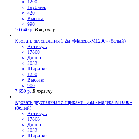
1200
Глубина:
420
Высота:
990
10 640
р.
В корзину
Кровать двуспальная 1,2м «Мадера-М1200» (белый)
Артикул:
17860
Длина:
2032
Ширина:
1250
Высота:
900
7 650
р.
В корзину
Кровать двуспальная с ящиками 1,6м «Мадера-М1600»
(белый)
Артикул:
17866
Длина:
2032
Ширина: