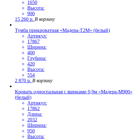
1650
Высота:
900
15 260
р.
В корзину
Тумба прикроватная «Мадера-Т2М» (белый)
Артикул:
17867
Ширина:
400
Глубина:
420
Высота:
554
2 870
р.
В корзину
Кровать односпальная с ящиками 0,9м «Мадера-М900»
(белый)
Артикул:
17862
Длина:
2032
Ширина:
950
Высота: