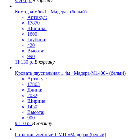
9 200
р.
В корзину
Комод комби-1 «Мадера» (белый)
Артикул:
17870
Ширина:
1600
Глубина:
420
Высота:
990
11 130
р.
В корзину
Кровать двуспальная 1,4м «Мадера-М1400» (белый)
Артикул:
17863
Длина:
2032
Ширина:
1450
Высота:
900
9 110
р.
В корзину
Стол письменный СМП «Мадера» (белый)