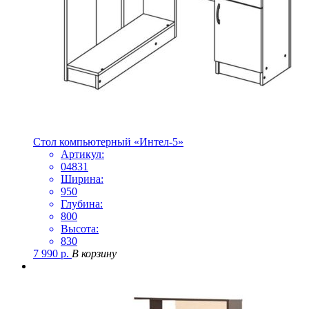
Стол компьютерный «Интел-5»
Артикул:
04831
Ширина:
950
Глубина:
800
Высота:
830
7 990
р.
В корзину