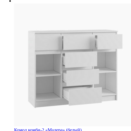
Комод комби-2 «Мадера» (белый)