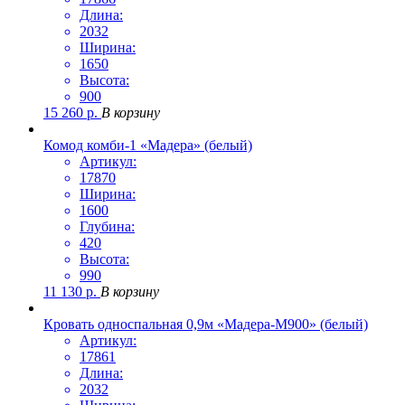
Длина:
2032
Ширина:
1650
Высота:
900
15 260
р.
В корзину
Комод комби-1 «Мадера» (белый)
Артикул:
17870
Ширина:
1600
Глубина:
420
Высота:
990
11 130
р.
В корзину
Кровать односпальная 0,9м «Мадера-М900» (белый)
Артикул:
17861
Длина:
2032