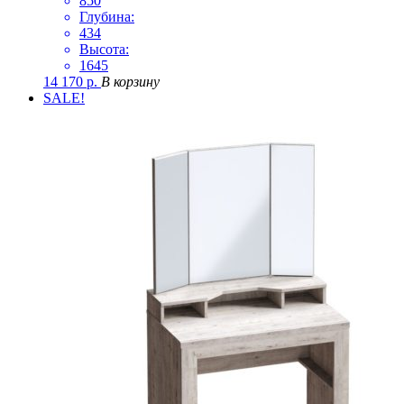
850
Глубина:
434
Высота:
1645
14 170
р.
В корзину
SALE!