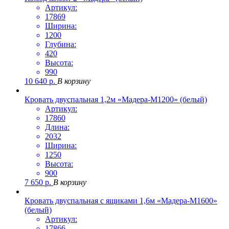
Артикул:
17869
Ширина:
1200
Глубина:
420
Высота:
990
10 640
р.
В корзину
Кровать двуспальная 1,2м «Мадера-М1200» (белый)
Артикул:
17860
Длина:
2032
Ширина:
1250
Высота:
900
7 650
р.
В корзину
Кровать двуспальная с ящиками 1,6м «Мадера-М1600»
(белый)
Артикул:
17866