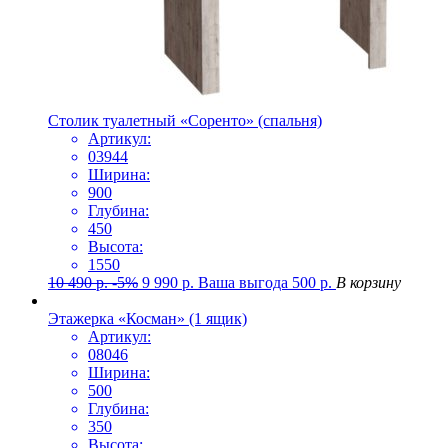
Столик туалетный «Соренто» (спальня)
Артикул:
03944
Ширина:
900
Глубина:
450
Высота:
1550
10 490
р.
-5%
9 990
р.
Ваша выгода
500
р.
В корзину
Этажерка «Косман» (1 ящик)
Артикул:
08046
Ширина:
500
Глубина:
350
Высота: