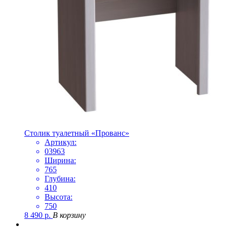
Столик туалетный «Прованс»
Артикул:
03963
Ширина:
765
Глубина:
410
Высота:
750
8 490
р.
В корзину