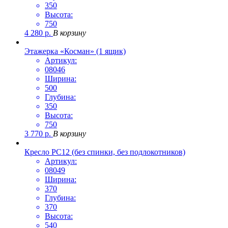
350
Высота:
750
4 280
р.
В корзину
Этажерка «Косман» (1 ящик)
Артикул:
08046
Ширина:
500
Глубина:
350
Высота:
750
3 770
р.
В корзину
Кресло РС12 (без спинки, без подлокотников)
Артикул:
08049
Ширина:
370
Глубина:
370
Высота:
540